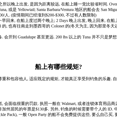
来. 之所以晚上出发, 是因为距离较远, 在船上睡一觉比较省时间. O
Tuna, 或是 Yellowtail; Santa Barbara/Ventura 地区的船会去 San Migue
-$200/人. (疫情期间已经涨到$200-$300, 不过有人数限制)
三天一早回来, 在船上度过两个晚上; 2 Days 晚上出发, 晚上回来, 在
l 的, 也有往南走到墨西哥的 Colonet 的(冬天为主, 因为那里冬天还能钓
开到 Guadalupe 甚至更远. 200 lbs 以上的 Tuna 并不只是梦想
船上有哪些规矩?
尊重和包容他人, 适应既定的规矩, 才能真正享受到钓鱼的乐趣.
会面临很重的罚款. 执照一般在 Walmart, 或者连锁体育用品商店例如
 非加州居民的年票是$130多. 另外, 钓鱼的时候需要带个人的 ID
(Tackle Pack), 一般 Open Party 的船不会免费提供这些, 要么自