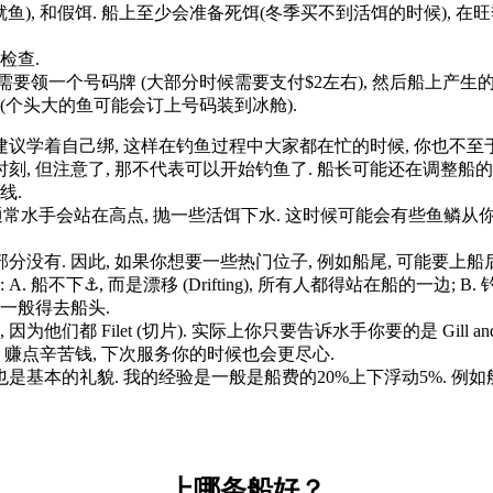
鲜鱿鱼), 和假饵. 船上至少会准备死饵(冬季买不到活饵的时候), 在
检查.
需要领一个号码牌 (大部分时候需要支付$2左右), 然后船上产生
(个头大的鱼可能会订上号码装到冰舱).
然, 建议学着自己绑, 这样在钓鱼过程中大家都在忙的时候, 你也不至
意了, 那不代表可以开始钓鱼了. 船长可能还在调整船的位置, 或是在下⚓️. 
线.
 通常水手会站在高点, 抛一些活饵下水. 这时候可能会有些鱼鳞从
大部分没有. 因此, 如果你想要一些热门位子, 例如船尾, 可能要
下⚓️, 而是漂移 (Drifting), 所有人都得站在船的一边; B. 钓 
 一般得去船头.
们都 Filet (切片). 实际上你只要告诉水手你要的是 Gill an
, 赚点辛苦钱, 下次服务你的时候也会更尽心.
 也是基本的礼貌. 我的经验是一般是船费的20%上下浮动5%. 例
上哪条船好？