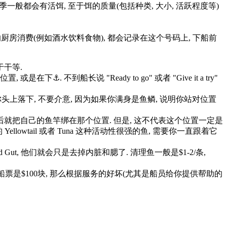
旺季一般都会有活饵, 至于饵的质量(包括种类, 大小, 活跃程度等)
的厨房消费(例如酒水饮料食物), 都会记录在这个号码上, 下船前
于干等.
不到船长说 "Ready to go" 或者 "Give it a try"
你头上落下, 不要介意, 因为如果你满身是鱼鳞, 说明你站对位置
上船后就把自己的鱼竿绑在那个位置. 但是, 这不代表这个位置一定是
Yellowtail 或者 Tuna 这种活动性很强的鱼, 需要你一直跟着它
d Gut, 他们就会只是去掉内脏和腮了. 清理鱼一般是$1-2/条,
如船票是$100块, 那么根据服务的好坏(尤其是船员给你提供帮助的