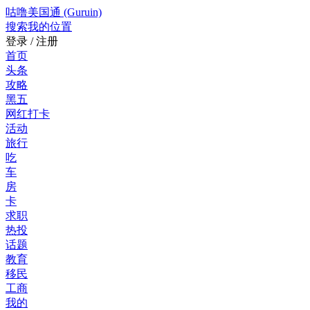
咕噜美国通 (Guruin)
搜索
我的位置
登录 / 注册
首页
头条
攻略
黑五
网红打卡
活动
旅行
吃
车
房
卡
求职
热投
话题
教育
移民
工商
我的