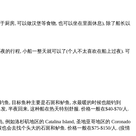
ey (类似于厨房, 可以做汉堡等食物, 也可以坐在里面休息), 除了船长以
需要隔夜的行程, 小船一整天就可以了(个人不太喜欢在船上过夜). 可
后开始钓鱼, 目标鱼种主要是石斑和鲈鱼, 水最暖的时候也能钓到
t, 即黄昏出发, 半夜回来, 这种船在热天特别舒服. 价格一般在$40-$70/人.
杉矶地区的 Catalina Island, 圣地亚哥地区的 Coronado
这些更大只的鱼, 有时候也会去找个头大的石斑和鲈鱼. 价格一般在$75-$150/人. (疫情