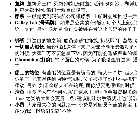
鱼饵
. 鱼饵分三种: 死饵(例如冻鱿鱼), 活饵(例如沙丁和
则每天都不同. 假饵一般自己携带.
船票
. 一般需要到码头船公司领船票, 上船时会和执照一并
Galley Tab (号码牌)
. 如果是公共的海钓船, 每个人上船后
统一支付. 另外, 你钓的鱼也会被装在带这个号码的袋子里
绑线
. 到达目的地之前, 船员会帮忙绑线, 排队即可. 当
一切服从船长
. 虽说船减速停下来是大部分渔友最激动的时刻, 但注
的时候, 大家千万不要急着下钩, 因为可能会造成严重的缠
Chumming (打窝)
. 钓水面鱼的时候, 为了吸引鱼群过来,
了.
船上的站位
. 有些船的位置是有编号的, 每人一个坑, 但
你的了, 尤其是遇到两种情况时, 位子被抢了你也不要抓狂: A. 船不
移动. 另外, 如果全船人都在钓底, 而你想要甩假饵的时候,
清鱼
. 很多华人有个误区, 就是请水手清理鱼会浪费很多肉, 因为他
Tuna 之类的大鱼会更贵一些, 建议能让水手清就让他们清
小费
. 大家最关心的问题之一. 小费是对船员辛苦的肯定,
多少)我一般给$15-$25不等.