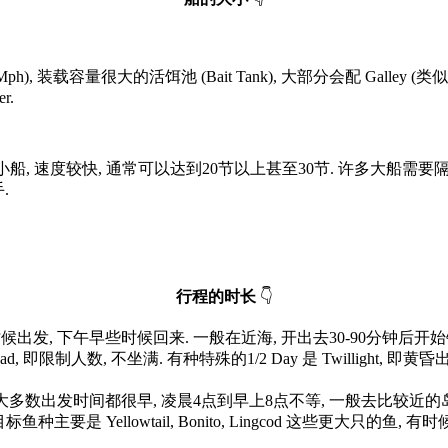
ph), 装载容量很大的活饵池 (Bait Tank), 大部分会配 Gall
r.
客的小船, 速度较快, 通常可以达到20节以上甚至30节. 许多大船
.
行程的时长
👇
些时候出发, 下午早些时候回来. 一般在近海, 开出去30-90分钟
ted Load, 即限制人数, 不坐满. 有种特殊的1/2 Day 是 Twilligh
 大多数出发时间都很早, 凌晨4点到早上8点不等, 一般去比较近的岛, 例如洛
Cruz Island. 目标鱼种主要是 Yellowtail, Bonito, Lingcod 