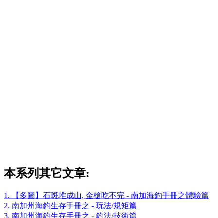
本系列其它文章:
1. 【多圖】石斑堆成山, 金槍吃不完 - 南加海釣手冊之體驗篇
2. 南加州海釣生存手冊之 - 玩法/規矩篇
3. 南加州海釣生存手冊之 - 釣法/技術篇