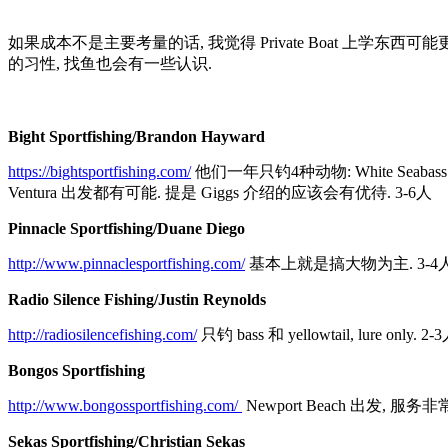
如果成本不是主要考量的话, 我觉得 Private Boat 上学
的习性, 找鱼也会有一些认识.
Bight Sportfishing/Brandon Hayward
https://bightsportfishing.com/
他们一年只钓4种动物: White Seabass (
Ventura 出发都有可能. 提是 Giggs 介绍的应该会有优待. 3-6人
Pinnacle Sportfishing/Duane Diego
http://www.pinnaclesportfishing.com/
基本上就是搞大物为主. 3-4
Radio Silence Fishing/Justin Reynolds
http://radiosilencefishing.com/
只钓 bass 和 yellowtail, lure only. 2-
Bongos Sportfishing
http://www.bongossportfishing.com/
Newport Beach 出发, 
Sekas Sportfishing/Christian Sekas