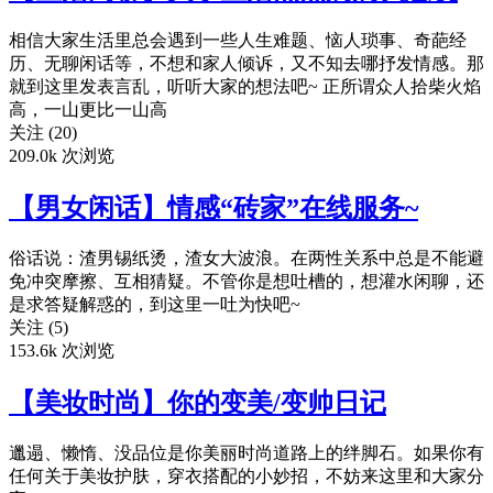
相信大家生活里总会遇到一些人生难题、恼人琐事、奇葩经
历、无聊闲话等，不想和家人倾诉，又不知去哪抒发情感。那
就到这里发表言乱，听听大家的想法吧~ 正所谓众人拾柴火焰
高，一山更比一山高
关注 (20)
209.0k 次浏览
【男女闲话】情感“砖家”在线服务~
俗话说：渣男锡纸烫，渣女大波浪。在两性关系中总是不能避
免冲突摩擦、互相猜疑。不管你是想吐槽的，想灌水闲聊，还
是求答疑解惑的，到这里一吐为快吧~
关注 (5)
153.6k 次浏览
【美妆时尚】你的变美/变帅日记
邋遢、懒惰、没品位是你美丽时尚道路上的绊脚石。如果你有
任何关于美妆护肤，穿衣搭配的小妙招，不妨来这里和大家分