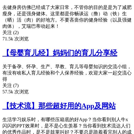
去健身房仿佛已经成了大家日常，不管你的目的是是为了减肥
瘦身，还是强身健体。这里都是你畅谈运（撸）动（铁）生
（晒）活（肉）的好地方。不要吝啬你的健身经验（以及强健
肉体），艾瑞巴蒂动起来！
关注 (2)
71.5k 次浏览
【母婴育儿经】妈妈们的育儿分享经
关于备孕、怀孕、生产、早教、育儿等母婴知识的交流小组，
有没有啥私人育儿经验和个人保养经验，欢迎大家一起交流心
得
关注 (7)
57.5k 次浏览
【技术流】那些超好用的App及网站
生活学习娱乐时，有哪些压箱底的好App？当你看到别人牛x
闪闪的PPT效果时，是不是心生羡慕？当你看到技术流达人们
的优秀作品时，是不是鼓掌叫好？不要总是跪着看完别人的成