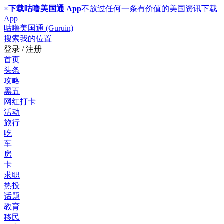
×
下载咕噜美国通 App
不放过任何一条有价值的美国资讯
下载
App
咕噜美国通 (Guruin)
搜索
我的位置
登录 / 注册
首页
头条
攻略
黑五
网红打卡
活动
旅行
吃
车
房
卡
求职
热投
话题
教育
移民