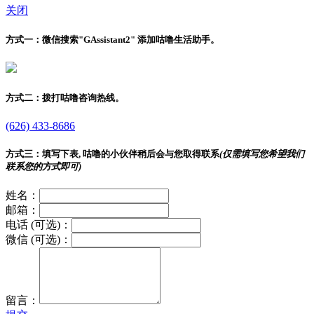
关闭
方式一：
微信搜索"
GAssistant2
" 添加咕噜生活助手。
方式二：
拨打咕噜咨询热线。
(626) 433-8686
方式三：
填写下表, 咕噜的小伙伴稍后会与您取得联系
(仅需填写您希望我们
联系您的方式即可)
姓名：
邮箱：
电话 (可选)：
微信 (可选)：
留言：