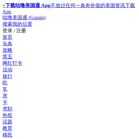
×
下载咕噜美国通 App
不放过任何一条有价值的美国资讯
下载
App
咕噜美国通 (Guruin)
搜索
我的位置
登录 / 注册
首页
头条
攻略
黑五
网红打卡
活动
旅行
吃
车
房
卡
求职
热投
话题
教育
移民