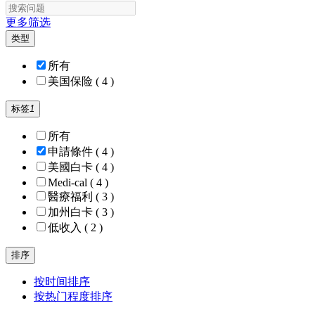
更多筛选
类型
所有
美国保险
( 4 )
标签
1
所有
申請條件
( 4 )
美國白卡
( 4 )
Medi-cal
( 4 )
醫療福利
( 3 )
加州白卡
( 3 )
低收入
( 2 )
排序
按时间排序
按热门程度排序