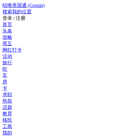
咕噜美国通 (Guruin)
搜索
我的位置
登录 / 注册
首页
头条
攻略
黑五
网红打卡
活动
旅行
吃
车
房
卡
求职
热投
话题
教育
移民
工商
我的