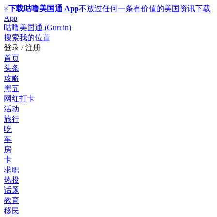
×
下载咕噜美国通 App
不放过任何一条有价值的美国资讯
下载
App
咕噜美国通 (Guruin)
搜索
我的位置
登录 / 注册
首页
头条
攻略
黑五
网红打卡
活动
旅行
吃
车
房
卡
求职
热投
话题
教育
移民