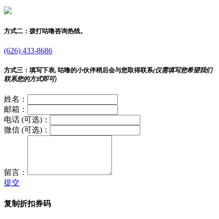
方式二：
拨打咕噜咨询热线。
(626) 433-8686
方式三：
填写下表, 咕噜的小伙伴稍后会与您取得联系
(仅需填写您希望我们
联系您的方式即可)
姓名：
邮箱：
电话 (可选)：
微信 (可选)：
留言：
提交
复制折扣券码