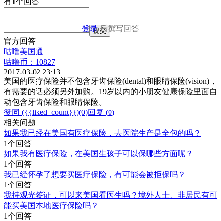
有
1
个回答
登录
后撰写回答
提交
官方回答
咕噜美国通
咕噜币：10827
2017-03-02 23:13
美国的医疗保险并不包含牙齿保险(dental)和眼睛保险(vision)，
有需要的话必须另外加购。19岁以内的小朋友健康保险里面自
动包含牙齿保险和眼睛保险。
赞同 ({{liked_count}})
(0)
回复 (
0
)
相关问题
如果我已经在美国有医疗保险，去医院生产是全包的吗？
1个回答
如果我有医疗保险，在美国生孩子可以保哪些方面呢？
1个回答
我已经怀孕了想要买医疗保险，有可能会被拒保吗？
1个回答
我持观光签证，可以来美国看医生吗？境外人士、非居民有可
能买美国本地医疗保险吗？
1个回答