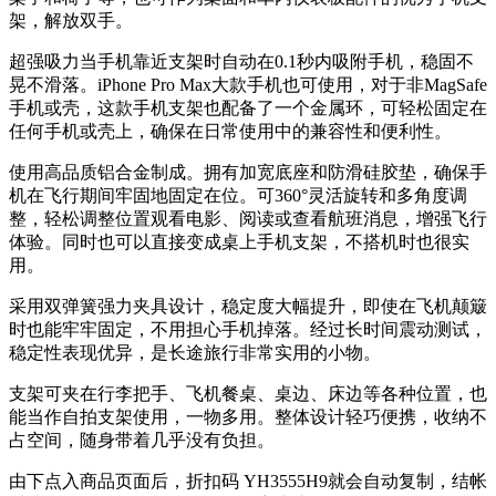
架，解放双手。
超强吸力当手机靠近支架时自动在0.1秒内吸附手机，稳固不
晃不滑落。iPhone Pro Max大款手机也可使用，对于非MagSafe
手机或壳，这款手机支架也配备了一个金属环，可轻松固定在
任何手机或壳上，确保在日常使用中的兼容性和便利性。
使用高品质铝合金制成。拥有加宽底座和防滑硅胶垫，确保手
机在飞行期间牢固地固定在位。可360°灵活旋转和多角度调
整，轻松调整位置观看电影、阅读或查看航班消息，增强飞行
体验。同时也可以直接变成桌上手机支架，不搭机时也很实
用。
采用双弹簧强力夹具设计，稳定度大幅提升，即使在飞机颠簸
时也能牢牢固定，不用担心手机掉落。经过长时间震动测试，
稳定性表现优异，是长途旅行非常实用的小物。
支架可夹在行李把手、飞机餐桌、桌边、床边等各种位置，也
能当作自拍支架使用，一物多用。整体设计轻巧便携，收纳不
占空间，随身带着几乎没有负担。
由下点入商品页面后，折扣码
YH3555H9
就会自动复制，结帐