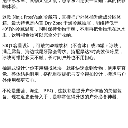
泡在冰水里、食物又湿又乱，想拿东西还要一直翻，真的很影
响体验。
这款 Ninja FrostVault 冷藏箱，直接把户外冰桶升级成分区冰
箱。最大特色是内置 Dry Zone 干燥冷藏抽屉，能维持低于
40°F的冷藏温度，同时保持食物干爽，不用再把食物泡在冰水
里，饮料和食物可以完全分开收纳。
30QT容量设计，可放约48罐饮料（不含冰）或26罐＋冰块，
满足露营、海边或尾牙聚会需求。搭配厚达3吋高效保冷层，
冰块可维持多天不融，长时间户外也不用担心。
抽屉式设计让你不用翻找冰块，就能快速拿到食物，使用更直
觉。整体结构耐用，搭配重型提把与安全锁扣设计，搬运与户
外使用都更安心。
不论是露营、海边、BBQ，这款都是提升户外体验的关键装
备。现在近史低价入手，是非常值得升级的户外必备神器。