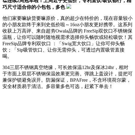
👏连续2周冠军啦！上周近乎史低价，专利直饮/吸饮都行，精
巧尺寸适合你的小包包，多色
他们家要嘛缺货要嘛原价，真的超少在特价的，现在容量较小
的小朋友款终于来到史低价啦～16oz小朋友更好携带。这系列
收获上万高评、来自超夯Owala品牌的 FreeSip双饮口不锈钢保
温瓶，让你可以随时随地视需求选择仰头畅饮或轻松吸饮！其
FreeSip品牌专利双饮口 ：「Swig宽大饮口」让你可仰头畅
饮；「Sip吸管饮口、让你无需仰头，可透过内置吸管直接
喝。
304三层不锈钢真空绝缘，可长效保温12hr及保冰24hr，相对
于市面上双层不锈钢保温效果更完善。弹跳上盖设计，提把可
兼保护锁避免误开。防漏保证，BPAFree，不含环境荷尔蒙，
安全材质易于清洁。多容量多色可选，赶紧下单去！