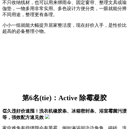
不只收纳线材，也可以用来绑雨伞、固定窗帘、整理文具或瑜
伽垫，一物多用非常实用。多色设计方便分类，一眼就能分辨
不同用途，整理更有条理。
小小一组就能大幅提升居家整洁度，现在好价入手，是性价比
超高的必备整理小物。
第6名(tie)：Active 除霉凝胶
👏久违好价速囤！洗衣机橡胶条、冰箱密封条、浴室霉菌污渍
等，强效配方速见效
家中难免有些缝隙会有黑霉，例如淋浴间边边角角、磁砖、洗