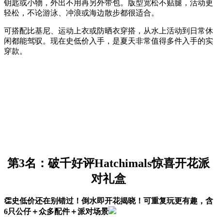
钥匙或小物，外出不用再另外带包。版型宽松不贴腿，活动更
轻松，不论游泳、冲浪或海边散步都很适合。
可搭配比基尼、运动上衣或防晒衣穿搭，从水上活动到日常休
闲都能驾驭。现在史低价入手，是夏天非常值得多件入手的实
穿款。
第3名：破千好评Hatchimals惊喜开花派
对礼盒
👏史低价还在别错过！倒水即开花揭晓！可重复玩更有趣，含
6只公仔＋众多配件＋派对场景