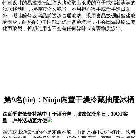
特别设计的易握提把让你从烤箱取出滚烫的盒子或端着满满的
汤水移动时，握持安全又稳当，不用担心烫手或滑手造成意
外。硼硅酸盐玻璃品质远超普通玻璃。采用食品级硼硅酸盐玻
璃制成，耐热耐冲击性能远优于普通玻璃，不会因温度剧烈变
化而破裂，长期使用也不会有任何异味或有害物质渗出。
第9名(tie)：Ninja内置干燥冷藏抽屉冰桶
👏近乎史低价持续中！干湿分离，强效保冷多日，30QT容
量，户外活动更方便
露营或出游最怕的不是东西不够，而是冰桶不冰不好用。饮料