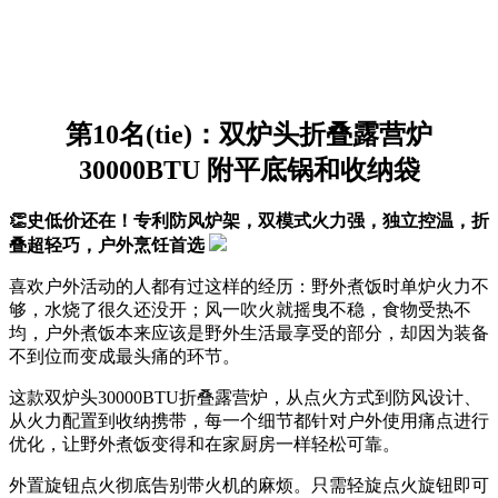
第10名(tie)：双炉头折叠露营炉
30000BTU 附平底锅和收纳袋
👏史低价还在！专利防风炉架，双模式火力强，独立控温，折
叠超轻巧，户外烹饪首选
喜欢户外活动的人都有过这样的经历：野外煮饭时单炉火力不
够，水烧了很久还没开；风一吹火就摇曳不稳，食物受热不
均，户外煮饭本来应该是野外生活最享受的部分，却因为装备
不到位而变成最头痛的环节。
这款双炉头30000BTU折叠露营炉，从点火方式到防风设计、
从火力配置到收纳携带，每一个细节都针对户外使用痛点进行
优化，让野外煮饭变得和在家厨房一样轻松可靠。
外置旋钮点火彻底告别带火机的麻烦。只需轻旋点火旋钮即可