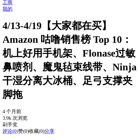
工商
我的
4/13-4/19【大家都在买】
Amazon 咕噜销售榜 Top 10：
机上好用手机架、Flonase过敏
鼻喷剂、魔鬼毡束线带、Ninja
干湿分离大冰桶、足弓支撑夹
脚拖
4 个月前
3.9k 次浏览
剁手党
评论
(0)
赞
(0)
收藏
(0)
分享