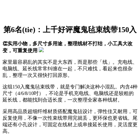
第6名(tie)：上千好评魔鬼毡束线带150入
👏实用小物，多尺寸多用途，整理线材不打结，小工具大改
变，可重复使用
家里最容易乱的其实不是大东西，而是那些「线」。充电线、
电脑线、延长线常常纠缠在一起，不只难找，看起来也很杂
乱，整理一次又很快打回原形。
这组150入魔鬼毡束线带，就是专门解决这种小混乱。内含4种
尺寸（4/6/8/10吋），不论是手机充电线、电脑线还是较粗的
延长线，都能找到合适长度，一次整理全家各种线材。
采用高品质超细纤维材质搭配魔鬼毡设计，弹性佳又耐用，可
反复使用，不像一次性束线带用完就丢，更环保也更省钱。尾
端还有小孔设计，可固定在线材上或串接延长使用，灵活度更
高。