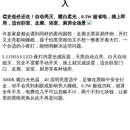
入
👏史低价还在！自动亮灭、暖白柔光，0.3W 超省电，插上即
用，适合卧室、走廊、浴室、厨房全场景
许多家庭都会遇到同样的夜间困扰：走廊太黑容易绊倒，开灯
又太亮影响睡眠，孩子怕黑哭闹但又不想一整夜开着大灯。一
个合适的小夜灯，能悄悄解决这些问题。
L LOHAS LED 夜灯内置光感应器，天黑自动点亮、白天自动
熄灭，完全不需要手动开关，插上就完成设置，适合卧室门
口、走廊、浴室、厨房等各种场所。
3000K 暖白光色温，40 流明亮度适中，足够在黑暗中安全行
走，却不会亮到刺眼或影响旁人睡眠。0.3W 极低功耗，就算
全年不关，电费也几乎可以忽略不计，两个不到七块钱，让家
里的黑暗死角从此不再是问题。