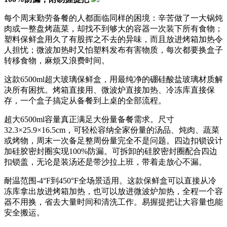
每个周末勤劳备餐的人都面临同样的困境：辛苦做了一大锅炖
肉或一整盘烤蔬菜，却找不到够大的容器一次装下所有食物；
塑料保鲜盒用久了有股挥之不去的异味，而且放进烤箱加热令
人担忧；微波加热时又怕塑料发布有害物质，每次都要换盒子
转移食物，麻烦又浪费时间。
这款6500ml超大玻璃保鲜盒，用最纯净的硼硅酸盐玻璃材质解
决所有困扰。烤箱直接用、微波炉直接加热、冷冻库直接保
存，一个盒子搞定从备餐到上桌的全部流程。
超大6500ml容量真正满足大份量备餐需求。尺寸
32.3×25.9×16.5cm，可轻松容纳全家份量的汤品、炖肉、蔬菜
或烤物，周末一次备足整周份量完全不是问题。四边扣锁设计
加硅胶密封圈实现100%防漏。可拆卸的硅胶密封圈配合四边
扣锁盖，无论是装汤还是带沙拉上班，带着走放心不漏。
耐温范围-4°F到450°F全场景适用。这款保鲜盒可以直接从冷
冻库拿出放进烤箱加热，也可以放进微波炉加热，全程一个容
器不用换，省去大量时间和清洗工作。易握提把让大容量也能
安全搬运。