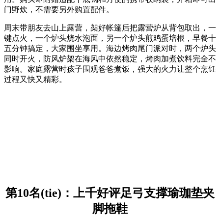
门野炊，不需要另外购置配件。
周末带朋友去山上露营，架好帐篷后把露营炉从背包取出，一
键点火，一个炉头烧水泡面，另一个炉头煎鸡蛋培根，早餐十
五分钟搞定，大家围坐享用。海边烤肉尾门派对时，两个炉头
同时开火，防风炉架在海风中依然稳定，烤肉加煮饮料完全不
影响。家庭露营时孩子围观爸爸煮饭，强大的火力让整个烹饪
过程又快又精彩。
第10名(tie)：上千好评足弓支撑瑜珈垫夹
脚拖鞋