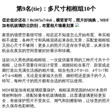
第9名(tie)：多尺寸相框组10个
👏史低价还在！8x10/5x7/4x6，横竖皆可，照片好抽换，MDF
加有机玻璃防尘防刮，布置相片墙最划算
家里的墙壁空着很可惜，却迟迟不知道怎么开始布置。单买相
框不成套，各种尺寸和风格混搭起来杂乱无章；买配套相框组
又担心尺寸不够用；更多人的照片只是存在手机里，从来没有
机会在真实的空间里被好好展示和珍藏。
这款10入黑色拼贴相框组，一次提供最常用的三种尺寸共十个
相框，让你不需要任何设计背景，就能轻松在客厅、卧室或走
廊打造出充满生活感的相片墙。组合包含2个8×10、4个5×7和
4个4×6相框，无论是全家福大合照、婚纱照还是孩子的个人
特写，每种尺寸的照片都有合适的框可以使用。
MDF框架加有机玻璃双重保护。相框采用坚固的MDF木质纤
维材料制作，搭配轻量有机玻璃镜面，比普通玻璃更轻更安
全，有效保护照片不受灰尘、潮气和刮擦影响，让珍贵的照片
长久保存色彩鲜艳。