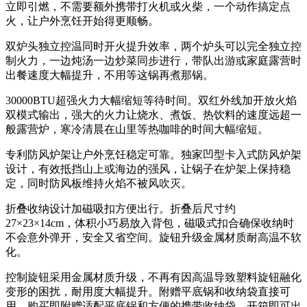
立即引燃，不需要额外携带打火机或火柴，一个动作搞定点
火，让户外烹饪开始得更顺畅。
双炉头独立控温同时开火提升效率，两个炉头可以完全独立控
制火力，一边炖汤一边炒菜同步进行，带队出游或家庭露营时
出餐速度大幅提升，不用等这锅再煮那锅。
30000BTU超强火力大幅缩短等待时间。双红外线加开放火焰
双模式输出，强大的火力让烧水、煮饭、热饮料的速度远超一
般露营炉，寒冷清晨在山里等热咖啡的时间大幅缩短。
专利防风炉架让户外烹饪稳定可靠。独家凹型卡入式防风炉架
设计，有效抵挡山上或海边的强风，让锅子在炉架上保持稳
定，同时防风板维持火焰不被风吹灭。
折叠收纳设计加磁吸扣方便出行。折叠后尺寸约
27×23×14cm，体积小巧易放入背包，磁吸式扣合确保收纳时
不会意外弹开，安全又省空间。旋钮升级金属材质耐高温不软
化。
控制旋钮采用金属材质升级，不再有因高温导致塑料旋钮融化
变形的困扰，耐用度大幅提升。附赠平底锅和收纳袋直接可
用。购买即附赠适配平底锅和方便的携带收纳袋，开箱即可出