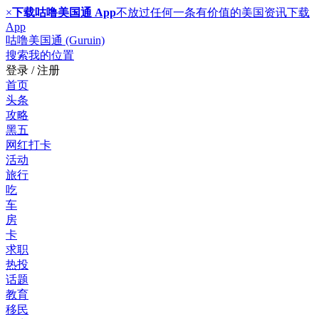
×
下载咕噜美国通 App
不放过任何一条有价值的美国资讯
下载
App
咕噜美国通 (Guruin)
搜索
我的位置
登录 / 注册
首页
头条
攻略
黑五
网红打卡
活动
旅行
吃
车
房
卡
求职
热投
话题
教育
移民