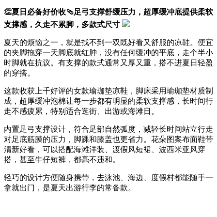
👏夏日必备好价收🩴足弓支撑舒缓压力，超厚缓冲底提供柔软
支撑感，久走不累脚，多款式尺寸
夏天的烦恼之一，就是找不到一双既好看又舒服的凉鞋。便宜
的夹脚拖穿一天脚底就红肿，没有任何缓冲的平底，走个半小
时脚就在抗议。有支撑的款式通常又厚又重，搭不进夏日轻盈
的穿搭。
这款收获上千好评的女款瑜珈垫凉鞋，脚床采用瑜珈垫材质制
成，超厚缓冲泡棉让每一步都有明显的柔软支撑感，长时间行
走不感疲累，特别适合逛街、出游或海滩日。
内置足弓支撑设计，符合足部自然弧度，减轻长时间站立行走
对足底筋膜的压力，脚踝和膝盖也更省力。花朵图案布面鞋带
清新好看，可以搭配海滩洋装、渡假风短裙、波西米亚风穿
搭，甚至牛仔短裤，都毫不违和。
轻巧的设计方便随身携带，去泳池、海边、度假村都能随手一
拿就出门，是夏天出游行李的常备款。