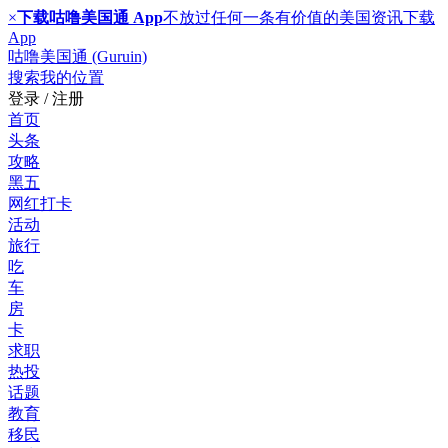
×
下载咕噜美国通 App
不放过任何一条有价值的美国资讯
下载
App
咕噜美国通 (Guruin)
搜索
我的位置
登录 / 注册
首页
头条
攻略
黑五
网红打卡
活动
旅行
吃
车
房
卡
求职
热投
话题
教育
移民