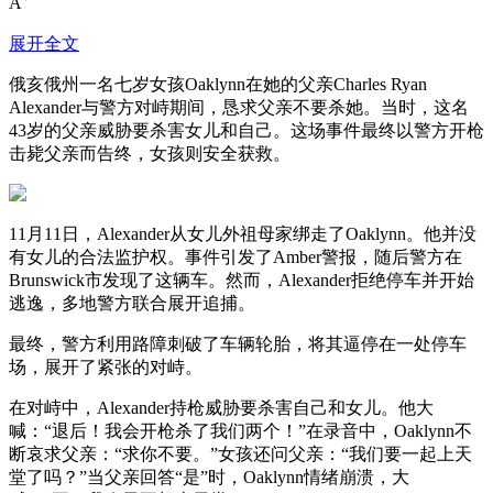
A
展开全文
俄亥俄州一名七岁女孩Oaklynn在她的父亲Charles Ryan
Alexander与警方对峙期间，恳求父亲不要杀她。当时，这名
43岁的父亲威胁要杀害女儿和自己。这场事件最终以警方开枪
击毙父亲而告终，女孩则安全获救。
11月11日，Alexander从女儿外祖母家绑走了Oaklynn。他并没
有女儿的合法监护权。事件引发了Amber警报，随后警方在
Brunswick市发现了这辆车。然而，Alexander拒绝停车并开始
逃逸，多地警方联合展开追捕。
最终，警方利用路障刺破了车辆轮胎，将其逼停在一处停车
场，展开了紧张的对峙。
在对峙中，Alexander持枪威胁要杀害自己和女儿。他大
喊：“退后！我会开枪杀了我们两个！”在录音中，Oaklynn不
断哀求父亲：“求你不要。”女孩还问父亲：“我们要一起上天
堂了吗？”当父亲回答“是”时，Oaklynn情绪崩溃，大