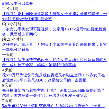
们说我本可以躲开
11 个月前
【视频】婚礼当晚撞死新娘！醉驾女子被捕后录像终曝光，一
句“我没有做错任何事”惹众怒
约 3 小时前
11岁女儿手机发现可疑视频，父亲用TikTok设局钓出疑似性侵
者，见面后连开两枪
约 21 小时前
这种彩色儿童玩具千万别买！专家警告其看起来像糖果，其实
一颗就可能致命
一天前
【视频】深夜床垫突然起火，10岁女孩火场中拉起妹妹叫醒父
母，成功救下全家！妈妈：她是我们的英雄
4 天前
花$40万只为让父母免房租住得近又有独立空间！42岁女子在
后院盖900平方英尺ADU：这是给父母的一点回报
6 天前
先开枪绑架再当着警方面“补枪”！南加Chino Hills命案延烧至
尔湾，警方搜查一处住宅，死者为60多岁三孩父亲
7 天前
5岁男孩和父母度假时突然身亡！原以为只是普通的肚子疼，