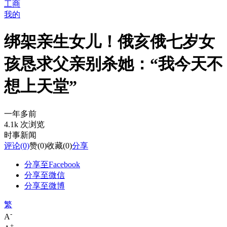
工商
我的
绑架亲生女儿！俄亥俄七岁女
孩恳求父亲别杀她：“我今天不
想上天堂”
一年多前
4.1k 次浏览
时事新闻
评论
(0)
赞
(0)
收藏
(0)
分享
分享至Facebook
分享至微信
分享至微博
繁
-
A
+