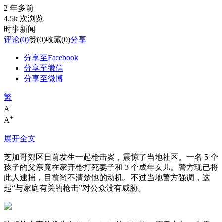
2 年多前
4.5k 次浏览
时事新闻
评论
(0)
赞
(0)
收藏
(0)
分享
分享至Facebook
分享至微信
分享至微博
繁
-
A
+
A
展开全文
芝加哥郊区日前发生一起枪击案，震惊了当地社区。一名 5 个
孩子的父亲竟在家开枪打死妻子和 3 个成年女儿。警方现已将
此人逮捕，目前尚不清楚他的动机。不过当地警方强调，这
起“与家庭有关的枪击”对公众没有威胁。