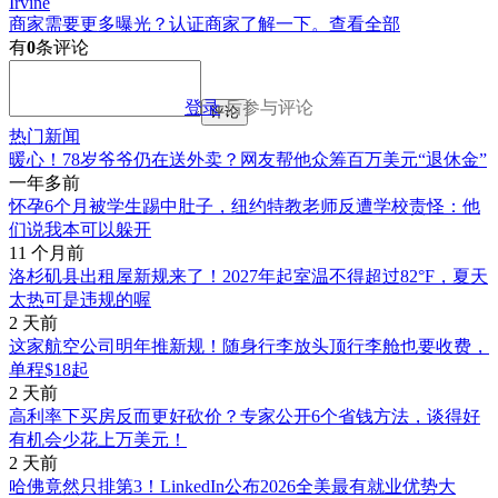
Irvine
商家需要更多曝光？认证商家了解一下。
查看全部
有
0
条评论
登录
后参与评论
评论
热门新闻
暖心！78岁爷爷仍在送外卖？网友帮他众筹百万美元“退休金”
一年多前
怀孕6个月被学生踢中肚子，纽约特教老师反遭学校责怪：他
们说我本可以躲开
11 个月前
洛杉矶县出租屋新规来了！2027年起室温不得超过82°F，夏天
太热可是违规的喔
2 天前
这家航空公司明年推新规！随身行李放头顶行李舱也要收费，
单程$18起
2 天前
高利率下买房反而更好砍价？专家公开6个省钱方法，谈得好
有机会少花上万美元！
2 天前
哈佛竟然只排第3！LinkedIn公布2026全美最有就业优势大