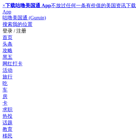
×
下载咕噜美国通 App
不放过任何一条有价值的美国资讯
下载
App
咕噜美国通 (Guruin)
搜索
我的位置
登录 / 注册
首页
头条
攻略
黑五
网红打卡
活动
旅行
吃
车
房
卡
求职
热投
话题
教育
移民