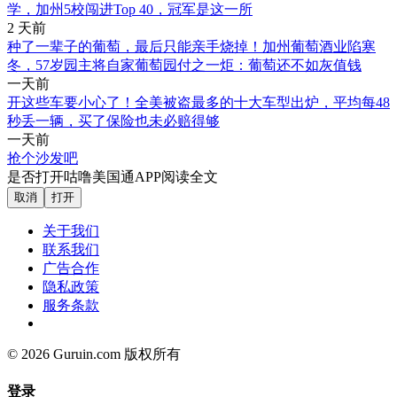
学，加州5校闯进Top 40，冠军是这一所
2 天前
种了一辈子的葡萄，最后只能亲手烧掉！加州葡萄酒业陷寒
冬，57岁园主将自家葡萄园付之一炬：葡萄还不如灰值钱
一天前
开这些车要小心了！全美被盗最多的十大车型出炉，平均每48
秒丢一辆，买了保险也未必赔得够
一天前
抢个沙发吧
是否打开咕噜美国通APP阅读全文
取消
打开
关于我们
联系我们
广告合作
隐私政策
服务条款
© 2026 Guruin.com 版权所有
登录