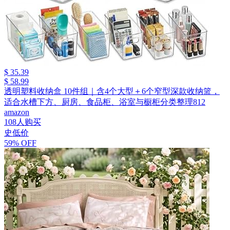
$ 35.39
$ 58.99
透明塑料收纳盒 10件组｜含4个大型＋6个窄型深款收纳篮，
适合水槽下方、厨房、食品柜、浴室与橱柜分类整理812
amazon
108人购买
史低价
59% OFF