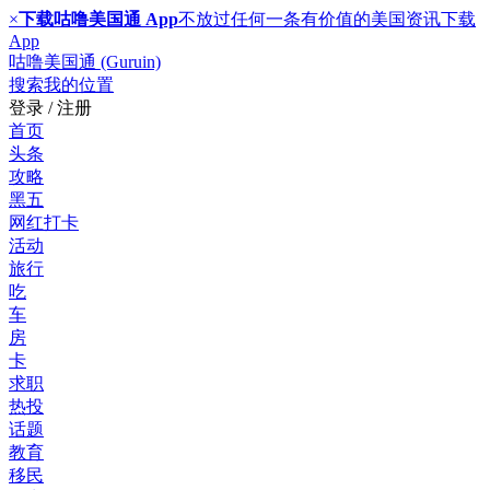
×
下载咕噜美国通 App
不放过任何一条有价值的美国资讯
下载
App
咕噜美国通 (Guruin)
搜索
我的位置
登录 / 注册
首页
头条
攻略
黑五
网红打卡
活动
旅行
吃
车
房
卡
求职
热投
话题
教育
移民