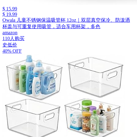
$ 15.99
$ 19.99
Owala 儿童不锈钢保温吸管杯 12oz｜双层真空保冷、防泼洒
杯盖与可重复使用吸管，适合车用杯架，多色
amazon
110人购买
史低价
40% OFF