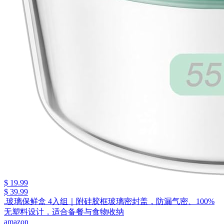
$ 19.99
$ 39.99
.玻璃保鲜盒 4入组｜附硅胶框玻璃密封盖，防漏气密、100%
无塑料设计，适合备餐与食物收纳
amazon