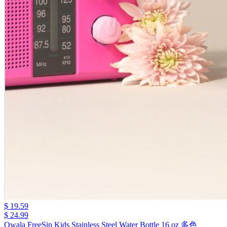
$ 19.59
$ 24.99
Owala FreeSip Kids Stainless Steel Water Bottle 16 oz 多色