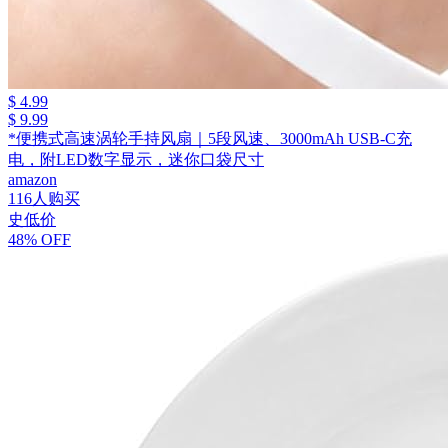
$ 4.99
$ 9.99
*便携式高速涡轮手持风扇｜5段风速、3000mAh USB-C充
电，附LED数字显示，迷你口袋尺寸
amazon
116人购买
史低价
48% OFF