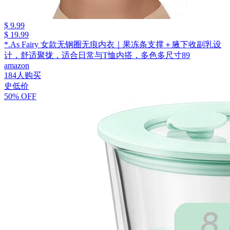
$ 9.99
$ 19.99
*.As Fairy 女款无钢圈无痕内衣｜果冻条支撑＋腋下收副乳设
计，舒适聚拢，适合日常与T恤内搭，多色多尺寸89
amazon
184人购买
史低价
50% OFF