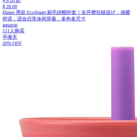
$ 9.10 起
$ 28.00
Hanes 男款 EcoSmart 刷毛连帽外套｜全开襟拉链设计，保暖
舒适，适合日常休闲穿着，多色多尺寸
amazon
111人购买
手慢无
20% OFF