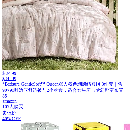
$ 24.99
$ 60.99
*Bedsure GentleSoft™ Queen双人粉色蝴蝶结被组 3件套｜含
90×90吋透气舒适被与2个枕套，适合女生房与梦幻卧室布置
85
amazon
105人购买
史低价
40% OFF