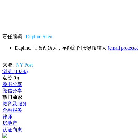
责任编辑:
Daphne Shen
Daphne, 咕噜创始人，早间新闻报导撰稿人
[email protecte
来源:
NY Post
浏览
(10.0k)
点赞
(0)
脸书分享
微信分享
热门商家
教育及服务
金融服务
律师
房地产
认证商家