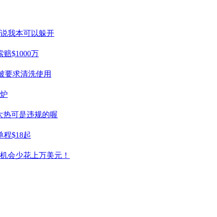
们说我本可以躲开
$1000万
被要求清洗使用
出炉
天太热可是违规的喔
程$18起
有机会少花上万美元！