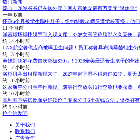
热门新闻
暖心！78岁爷爷仍在送外卖？网友帮他众筹百万美元“退休金”
一年多前
怀孕6个月被学生踢中肚子，纽约特教老师反遭学校责怪：他
11 个月前
洋基球场球棒脱手飞入观众席！37岁女高管称脑部永久受伤，索赔
约 14 小时前
LAX航空餐供应商被曝卫生问题！员工称餐具布满霉菌蛆虫仍
约 13 小时前
养娃到18岁花费首次突破$30万！2026全美最适合生孩子的州
约 12 小时前
洛杉矶县出租屋新规来了！2027年起室温不得超过82°F，夏
约 11 小时前
这家航空公司明年推新规！随身行李放头顶行李舱也要收费，单
约 10 小时前
高利率下买房反而更好砍价？专家公开6个省钱方法，谈得好
约 9 小时前
抢个沙发吧
关于我们
联系我们
广告合作