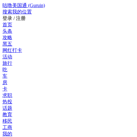
咕噜美国通 (Guruin)
搜索
我的位置
登录 / 注册
首页
头条
攻略
黑五
网红打卡
活动
旅行
吃
车
房
卡
求职
热投
话题
教育
移民
工商
我的