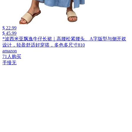
$ 22.99
$ 45.99
*波西米亚飘逸牛仔长裙｜高腰松紧腰头、A字版型与侧开衩
设计，轻盈舒适好穿搭，多色多尺寸810
amazon
71人购买
手慢无