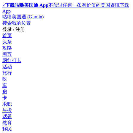
×
下载咕噜美国通 App
不放过任何一条有价值的美国资讯
下载
App
咕噜美国通 (Guruin)
搜索
我的位置
登录 / 注册
首页
头条
攻略
黑五
网红打卡
活动
旅行
吃
车
房
卡
求职
热投
话题
教育
移民