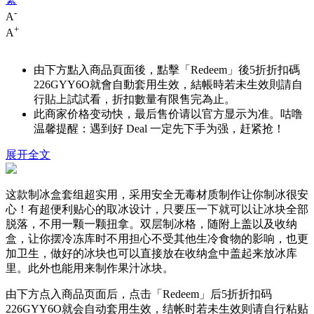
-
A
+
A
由下方點入商品頁面後，點擊「Redeem」後5折折扣碼
226GYY6O
就會自動套用生效，結帳時若未生效則請自
行貼上試試看，折扣數量有限售完為止。
此商家价格变动快，最后售价请以官方显示为准。咕噜
温馨提醒：遇到好 Deal 一定先下手为强，赶紧抢！
展开全文
这款制冰盒套组超实用，采用安全无毒材质制作让你制冰很安
心！有超便利贴心的取冰设计，只要压一下就可以让冰块全部
脱落，不用一颗一颗扭拿。双层制冰格，随附上盖以及收纳
盒，让你摆冷冻库时不用担心不受其他生冷食物的影响，也更
加卫生，做好的冰块也可以直接放在收纳盒中盖起来放冰库
里。此外也能用来制作果汁冰块。
由下方点入商品页面后，点击「Redeem」后5折折扣码
226GYY6O
就会自动套用生效，结帐时若未生效则请自行粘贴