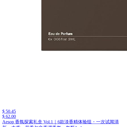
$ 50.45
$ 62.00
Aesop 香氛探索礼盒 Vol.1｜6款淡香精体验组・一次试闻清