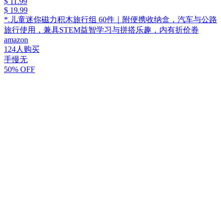
$ 11.99
$ 19.99
*.儿童迷你磁力积木旅行组 60件｜附便携收纳盒，汽车与公路
旅行使用，兼具STEM益智学习与拼搭乐趣，内有折价券
amazon
124人购买
手慢无
50% OFF