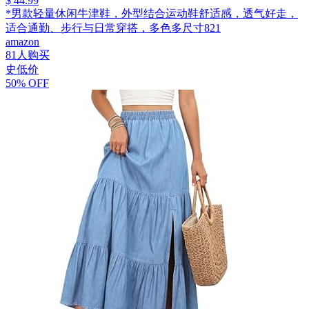
$ 44.99
*男款轻量休闲牛津鞋，外型结合运动鞋舒适感，透气好走，
适合通勤、步行与日常穿搭，多色多尺寸821
amazon
81人购买
史低价
50% OFF