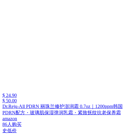
$ 24.90
$ 50.00
Dr.Reju-All PDRN 丽珠兰修护澎润霜 0.7oz｜1200ppm韩国
PDRN配方・玻璃肌保湿弹润乳霜・紧致抚纹抗老保养霜
amazon
86人购买
史低价