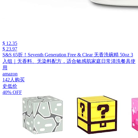
$ 12.35
$ 23.97
S&S 65折！Seventh Generation Free & Clear 无香洗碗精 50oz 3
入组｜无香料、无染料配方，适合敏感肌家庭日常清洗餐具使
用
amazon
142人购买
史低价
40% OFF