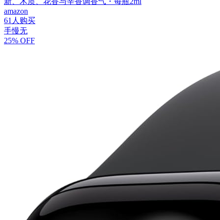
新、木质、花香与辛香调香气・每瓶2ml
amazon
61人购买
手慢无
25% OFF