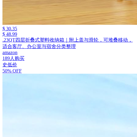
$ 30.35
$ 48.99
.23QT四层折叠式塑料收纳箱｜附上盖与滑轮，可堆叠移动，
适合客厅、办公室与宿舍分类整理
amazon
189人购买
史低价
50% OFF