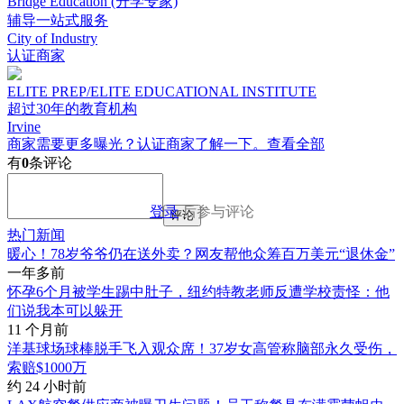
Bridge Education (升学专家)
辅导一站式服务
City of Industry
认证商家
ELITE PREP/ELITE EDUCATIONAL INSTITUTE
超过30年的教育机构
Irvine
商家需要更多曝光？认证商家了解一下。
查看全部
有
0
条评论
登录
后参与评论
评论
热门新闻
暖心！78岁爷爷仍在送外卖？网友帮他众筹百万美元“退休金”
一年多前
怀孕6个月被学生踢中肚子，纽约特教老师反遭学校责怪：他
们说我本可以躲开
11 个月前
洋基球场球棒脱手飞入观众席！37岁女高管称脑部永久受伤，
索赔$1000万
约 24 小时前