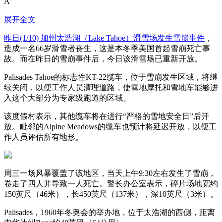
A
展开全文
昨日(1/10) 加州太浩湖（Lake Tahoe）滑雪场发生雪崩事件
，
造成一名66岁滑雪者丧生，这是本冬季美国首起雪崩死亡事
故。而在昨日的雪崩事件后，今日该滑雪场已重新开放。
Palisades Tahoe的标志性KT-22缆车，位于雪崩发生区域，将继
续关闭，以便工作人员清理道路，使雪地摩托和雪地车能够进
入这个大部分为专家级跑道的区域。
该度假村表示，其他缆车将在进行“严格的雪地安全日”后开
放。毗邻的Alpine Meadows的缆车也预计将延迟开放，以便工
作人员评估所有地形。
周三一场风暴覆盖了该地区，当天上午9:30左右发生了雪崩，
卷走了四人并导致一人死亡。警长办公室表示，碎片场地宽约
150英尺（46米），长450英尺（137米），深10英尺（3米）。
Palisades，1960年冬奥会的举办地，位于太浩湖的西侧，距离