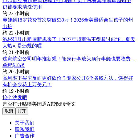
LAX航空餐供应商被曝卫生问题！员工称餐具布满霉菌蛆虫
仍被要求清洗使用
约 23 小时前
养娃到18岁花费首次突破$30万！2026全美最适合生孩子的州
出炉
约 22 小时前
洛杉矶县出租屋新规来了！2027年起室温不得超过82°F，夏天
太热可是违规的喔
约 21 小时前
这家航空公司明年推新规！随身行李放头顶行李舱也要收费，
单程$18起
约 20 小时前
高利率下买房反而更好砍价？专家公开6个省钱方法，谈得好
有机会少花上万美元！
约 19 小时前
抢个沙发吧
是否打开咕噜美国通APP阅读全文
取消
打开
关于我们
联系我们
广告合作