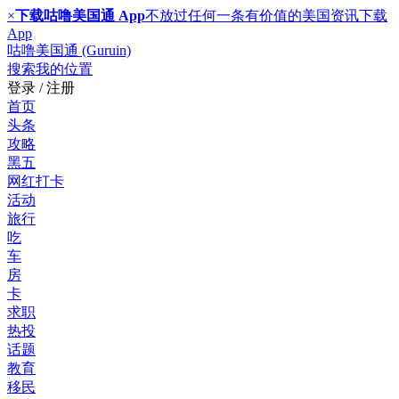
×
下载咕噜美国通 App
不放过任何一条有价值的美国资讯
下载
App
咕噜美国通 (Guruin)
搜索
我的位置
登录 / 注册
首页
头条
攻略
黑五
网红打卡
活动
旅行
吃
车
房
卡
求职
热投
话题
教育
移民