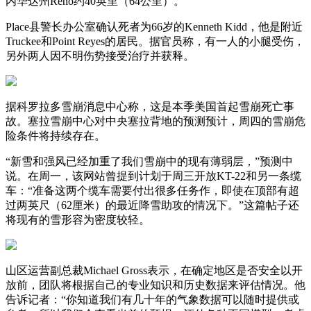
内华达州Reno约40英里（64公里）。
Place县警长办公室确认死者为66岁的Kenneth Kidd，他是附近
Truckee和Point Reyes的居民。据官员称，有一人的小腿受伤，
另外两人因不明伤势接受治疗并获释。
据科罗拉多雪崩消息中心称，这是本季美国首起雪崩死亡事
故。塞拉雪崩中心对中央塞拉背地的预测预计，周四的雪崩危
险条件将持续存在。
“新雪和强风已经加重了我们雪崩中的现有薄弱层，”预测中
说。在周一，该网站曾提到计划于周三开放KT-22和另一条缆
车：“准备这两个缆车需要付出很多任务作，即使在顶部有超
过两英尺（62厘米）的最近降雪助攻的情况下。”这篇帖子还
将现有的雪形容为密度较轻。
山区运营副总裁Michael Gross表示，在确定地区是否安全以开
放前，团队将根据自己的专业知识和历史数据来评估情况。他
告诉记者：“你知道我们有几十年的气象数据可以随时提供或