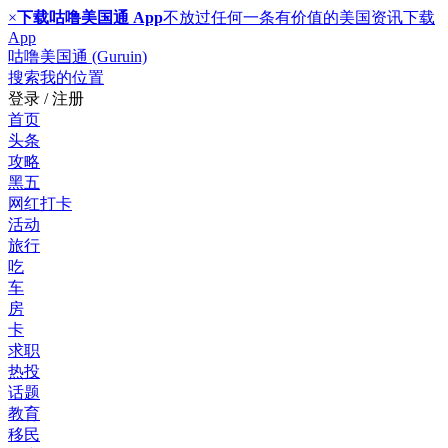
×
下载咕噜美国通 App
不放过任何一条有价值的美国资讯
下载
App
咕噜美国通 (Guruin)
搜索
我的位置
登录 / 注册
首页
头条
攻略
黑五
网红打卡
活动
旅行
吃
车
房
卡
求职
热投
话题
教育
移民