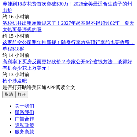
养娃到18岁花费首次突破$30万！2026全美最适合生孩子的州
出炉
约 16 小时前
洛杉矶县出租屋新规来了！2027年起室温不得超过82°F，夏天
太热可是违规的喔
约 15 小时前
这家航空公司明年推新规！随身行李放头顶行李舱也要收费，
单程$18起
约 14 小时前
高利率下买房反而更好砍价？专家公开6个省钱方法，谈得好
有机会少花上万美元！
约 13 小时前
抢个沙发吧
是否打开咕噜美国通APP阅读全文
取消
打开
关于我们
联系我们
广告合作
隐私政策
服务条款