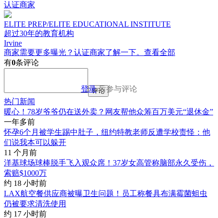
认证商家
ELITE PREP/ELITE EDUCATIONAL INSTITUTE
超过30年的教育机构
Irvine
商家需要更多曝光？认证商家了解一下。
查看全部
有
0
条评论
登录
后参与评论
评论
热门新闻
暖心！78岁爷爷仍在送外卖？网友帮他众筹百万美元“退休金”
一年多前
怀孕6个月被学生踢中肚子，纽约特教老师反遭学校责怪：他
们说我本可以躲开
11 个月前
洋基球场球棒脱手飞入观众席！37岁女高管称脑部永久受伤，
索赔$1000万
约 18 小时前
LAX航空餐供应商被曝卫生问题！员工称餐具布满霉菌蛆虫
仍被要求清洗使用
约 17 小时前