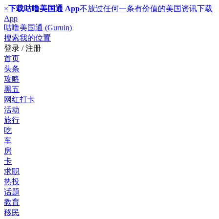
×
下载咕噜美国通 App
不放过任何一条有价值的美国资讯
下载
App
咕噜美国通 (Guruin)
搜索
我的位置
登录 / 注册
首页
头条
攻略
黑五
网红打卡
活动
旅行
吃
车
房
卡
求职
热投
话题
教育
移民