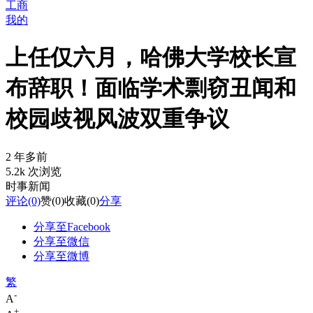
工商
我的
上任仅六月，哈佛大学校长宣
布辞职！面临学术剽窃丑闻和
校园歧视风波双重争议
2 年多前
5.2k 次浏览
时事新闻
评论
(0)
赞
(0)
收藏
(0)
分享
分享至Facebook
分享至微信
分享至微博
繁
-
A
+