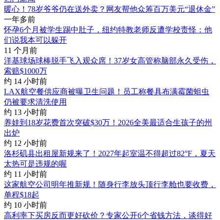
暖心！78岁爷爷仍在送外卖？网友帮他众筹百万美元“退休金”
一年多前
怀孕6个月被学生踢中肚子，纽约特教老师反遭学校责怪：他
们说我本可以躲开
11 个月前
洋基球场球棒脱手飞入观众席！37岁女高管称脑部永久受伤，
索赔$1000万
约 14 小时前
LAX航空餐供应商被曝卫生问题！员工称餐具布满霉菌蛆虫
仍被要求清洗使用
约 13 小时前
养娃到18岁花费首次突破$30万！2026全美最适合生孩子的州
出炉
约 12 小时前
洛杉矶县出租屋新规来了！2027年起室温不得超过82°F，夏天
太热可是违规的喔
约 11 小时前
这家航空公司明年推新规！随身行李放头顶行李舱也要收费，
单程$18起
约 10 小时前
高利率下买房反而更好砍价？专家公开6个省钱方法，谈得好