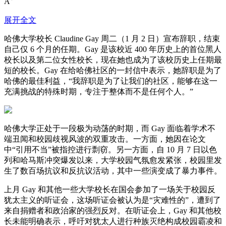
A
展开全文
哈佛大学校长 Claudine Gay 周二（1 月 2 日）宣布辞职，结束
自己仅 6 个月的任期。Gay 是该校近 400 年历史上的首位黑人
校长以及第二位女性校长，现在她也成为了该校历史上任期最
短的校长。Gay 在给哈佛社区的一封信中表示，她辞职是为了
哈佛的最佳利益，“我辞职是为了让我们的社区，能够在这一
充满挑战的特殊时期，专注于整体而不是任何个人。”
哈佛大学正处于一段极为动荡的时期，而 Gay 面临着学术不
端丑闻和校园歧视风波的双重攻击。一方面，她因在论文
中“引用不当”被指控进行剽窃。另一方面，自 10 月 7 日以色
列和哈马斯冲突爆发以来，大学校园气氛愈发紧张，校园里发
生了数百场抗议和反抗议活动，其中一些演变成了暴力事件。
上月 Gay 和其他一些大学校长在国会参加了一场关于校园反
犹太主义的听证会，这场听证会被认为是“灾难性的”，遭到了
来自捐赠者和政治家的强烈反对。在听证会上，Gay 和其他校
长未能明确表示，呼吁对犹太人进行种族灭绝构成校园霸凌和