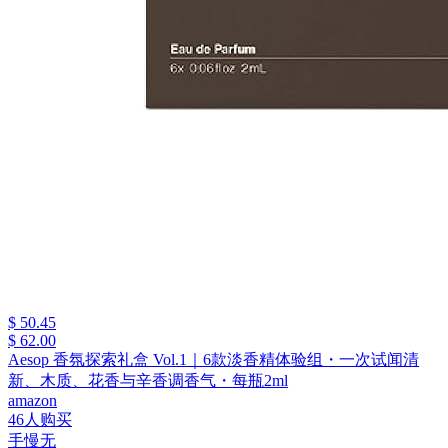
$ 50.45
$ 62.00
Aesop 香氛探索礼盒 Vol.1｜6款淡香精体验组・一次试闻清
新、木质、花香与辛香调香气・每瓶2ml
amazon
46人购买
手慢无