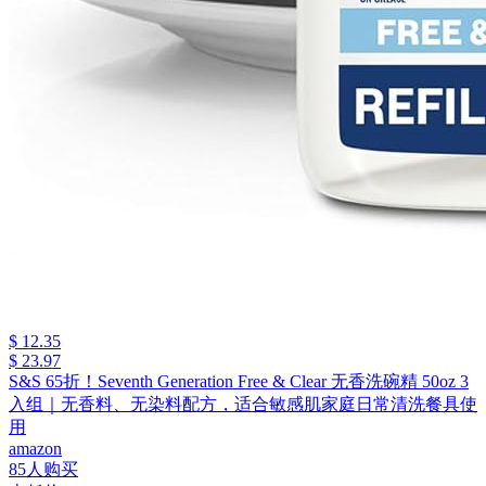
$ 12.35
$ 23.97
S&S 65折！Seventh Generation Free & Clear 无香洗碗精 50oz 3
入组｜无香料、无染料配方，适合敏感肌家庭日常清洗餐具使
用
amazon
85人购买