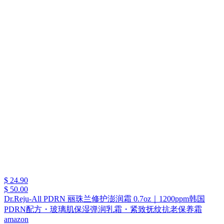
$ 24.90
$ 50.00
Dr.Reju-All PDRN 丽珠兰修护澎润霜 0.7oz｜1200ppm韩国
PDRN配方・玻璃肌保湿弹润乳霜・紧致抚纹抗老保养霜
amazon