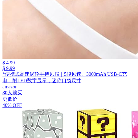
$ 4.99
$ 9.99
*便携式高速涡轮手持风扇｜5段风速、3000mAh USB-C充
电，附LED数字显示，迷你口袋尺寸
amazon
80人购买
史低价
40% OFF