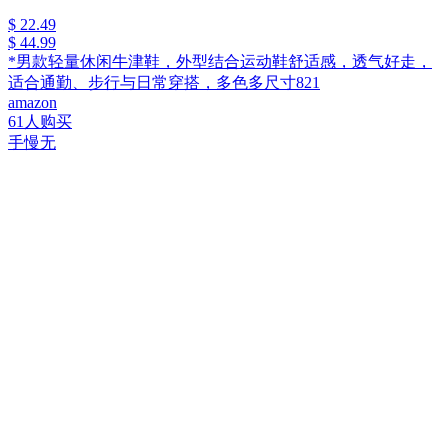
$ 22.49
$ 44.99
*男款轻量休闲牛津鞋，外型结合运动鞋舒适感，透气好走，
适合通勤、步行与日常穿搭，多色多尺寸821
amazon
61人购买
手慢无