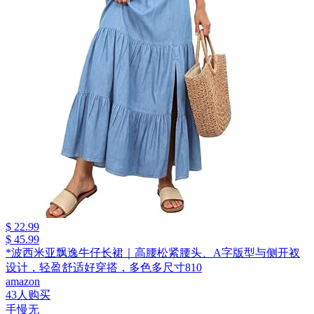
$ 22.99
$ 45.99
*波西米亚飘逸牛仔长裙｜高腰松紧腰头、A字版型与侧开衩
设计，轻盈舒适好穿搭，多色多尺寸810
amazon
43人购买
手慢无