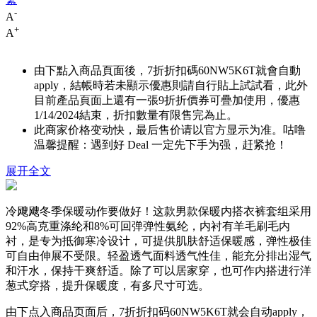
-
A
+
A
由下點入商品頁面後，7折折扣碼
60NW5K6T
就會自動
apply，結帳時若未顯示優惠則請自行貼上試試看，此外
目前產品頁面上還有一張9折折價券可疊加使用，優惠
1/14/2024結束，折扣數量有限售完為止。
此商家价格变动快，最后售价请以官方显示为准。咕噜
温馨提醒：遇到好 Deal 一定先下手为强，赶紧抢！
展开全文
冷飕飕冬季保暖动作要做好！这款男款保暖内搭衣裤套组采用
92%高克重涤纶和8%可回弹弹性氨纶，内衬有羊毛刷毛内
衬，是专为抵御寒冷设计，可提供肌肤舒适保暖感，弹性极佳
可自由伸展不受限。轻盈透气面料透气性佳，能充分排出湿气
和汗水，保持干爽舒适。除了可以居家穿，也可作内搭进行洋
葱式穿搭，提升保暖度，有多尺寸可选。
由下点入商品页面后，7折折扣码
60NW5K6T
就会自动apply，