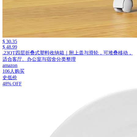
$ 30.35
$ 48.99
.23QT四层折叠式塑料收纳箱｜附上盖与滑轮，可堆叠移动，
适合客厅、办公室与宿舍分类整理
amazon
106人购买
史低价
48% OFF