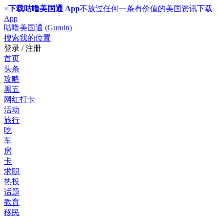
×
下载咕噜美国通 App
不放过任何一条有价值的美国资讯
下载
App
咕噜美国通 (Guruin)
搜索
我的位置
登录 / 注册
首页
头条
攻略
黑五
网红打卡
活动
旅行
吃
车
房
卡
求职
热投
话题
教育
移民