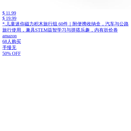
$ 11.99
$ 19.99
*.儿童迷你磁力积木旅行组 60件｜附便携收纳盒，汽车与公路
旅行使用，兼具STEM益智学习与拼搭乐趣，内有折价券
amazon
68人购买
手慢无
50% OFF