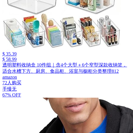
$ 35.39
$ 58.99
透明塑料收纳盒 10件组｜含4个大型＋6个窄型深款收纳篮，
适合水槽下方、厨房、食品柜、浴室与橱柜分类整理812
amazon
72人购买
手慢无
67% OFF