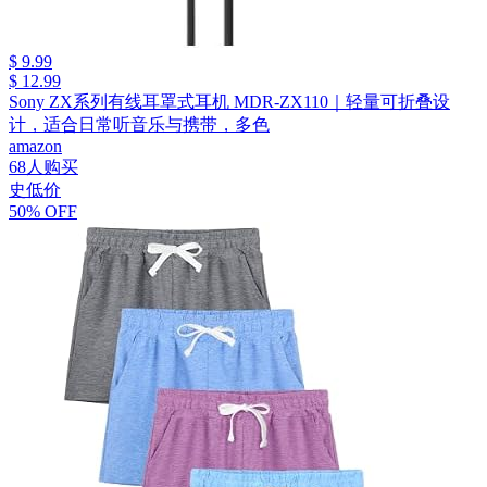
$ 9.99
$ 12.99
Sony ZX系列有线耳罩式耳机 MDR-ZX110｜轻量可折叠设
计，适合日常听音乐与携带，多色
amazon
68人购买
史低价
50% OFF