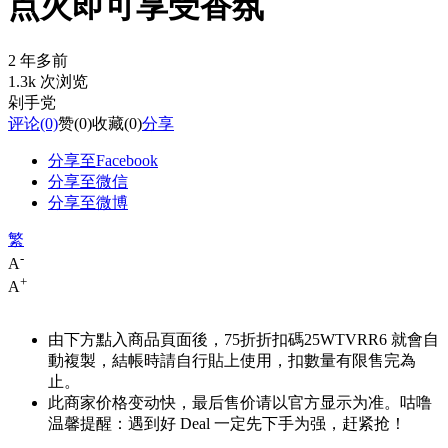
点火即可享受香氛
2 年多前
1.3k 次浏览
剁手党
评论
(0)
赞
(0)
收藏
(0)
分享
分享至Facebook
分享至微信
分享至微博
繁
-
A
+
A
由下方點入商品頁面後，75折折扣碼
25WTVRR6
就會自
動複製，結帳時請自行貼上使用，扣數量有限售完為
止。
此商家价格变动快，最后售价请以官方显示为准。咕噜
温馨提醒：遇到好 Deal 一定先下手为强，赶紧抢！