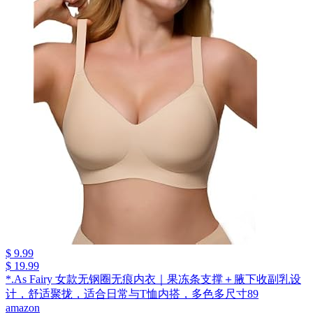
$ 9.99
$ 19.99
*.As Fairy 女款无钢圈无痕内衣｜果冻条支撑＋腋下收副乳设
计，舒适聚拢，适合日常与T恤内搭，多色多尺寸89
amazon