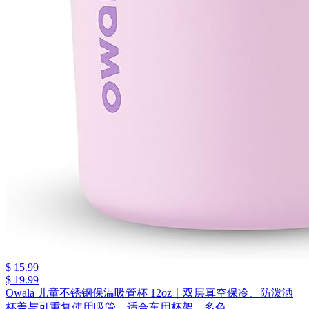
$ 15.99
$ 19.99
Owala 儿童不锈钢保温吸管杯 12oz｜双层真空保冷、防泼洒
杯盖与可重复使用吸管，适合车用杯架，多色