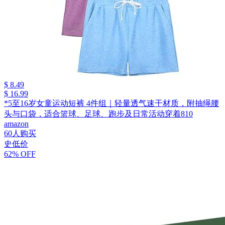
$ 8.49
$ 16.99
*5至16岁女童运动短裤 4件组｜轻量透气速干材质，附抽绳腰
头与口袋，适合篮球、足球、跑步及日常活动穿着810
amazon
60人购买
史低价
62% OFF