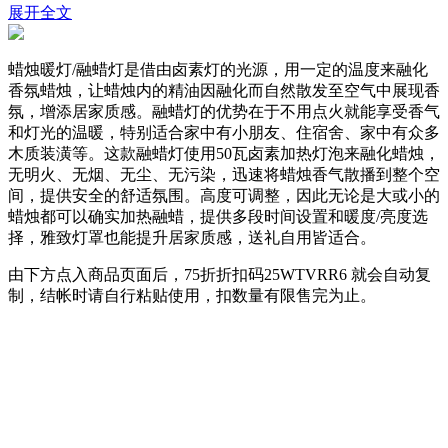
展开全文
蜡烛暖灯/融蜡灯是借由卤素灯的光源，用一定的温度来融化
香氛蜡烛，让蜡烛内的精油因融化而自然散发至空气中展现香
氛，增添居家质感。融蜡灯的优势在于不用点火就能享受香气
和灯光的温暖，特别适合家中有小朋友、住宿舍、家中有众多
木质装潢等。这款融蜡灯使用50瓦卤素加热灯泡来融化蜡烛，
无明火、无烟、无尘、无污染，迅速将蜡烛香气散播到整个空
间，提供安全的舒适氛围。高度可调整，因此无论是大或小的
蜡烛都可以确实加热融蜡，提供多段时间设置和暖度/亮度选
择，雅致灯罩也能提升居家质感，送礼自用皆适合。
由下方点入商品页面后，75折折扣码
25WTVRR6
就会自动复
制，结帐时请自行粘贴使用，扣数量有限售完为止。