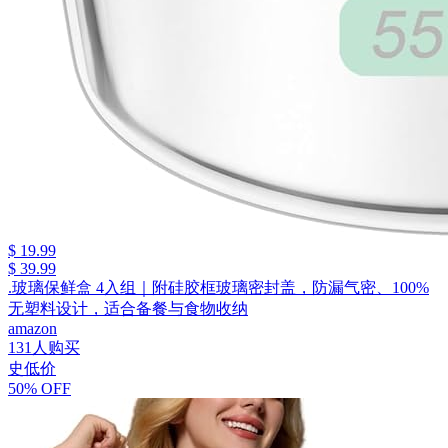
$ 19.99
$ 39.99
.玻璃保鲜盒 4入组｜附硅胶框玻璃密封盖，防漏气密、100%
无塑料设计，适合备餐与食物收纳
amazon
131人购买
史低价
50% OFF