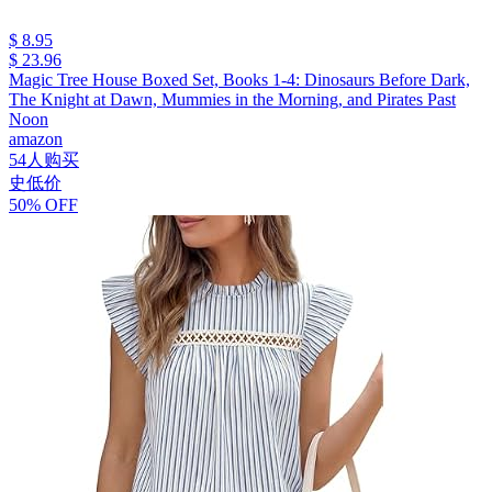
$ 8.95
$ 23.96
Magic Tree House Boxed Set, Books 1-4: Dinosaurs Before Dark,
The Knight at Dawn, Mummies in the Morning, and Pirates Past
Noon
amazon
54人购买
史低价
50% OFF