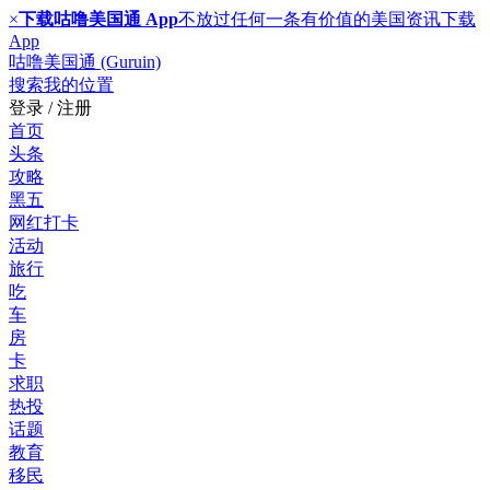
×
下载咕噜美国通 App
不放过任何一条有价值的美国资讯
下载
App
咕噜美国通 (Guruin)
搜索
我的位置
登录 / 注册
首页
头条
攻略
黑五
网红打卡
活动
旅行
吃
车
房
卡
求职
热投
话题
教育
移民