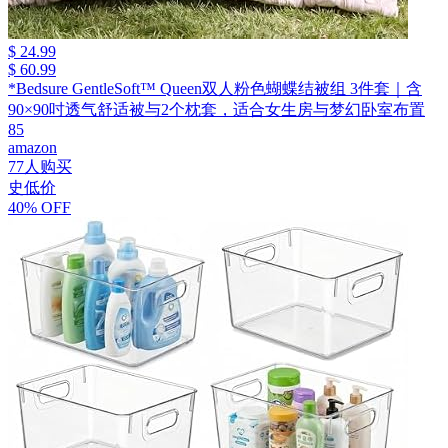
$ 24.99
$ 60.99
*Bedsure GentleSoft™ Queen双人粉色蝴蝶结被组 3件套｜含
90×90吋透气舒适被与2个枕套，适合女生房与梦幻卧室布置
85
amazon
77人购买
史低价
40% OFF