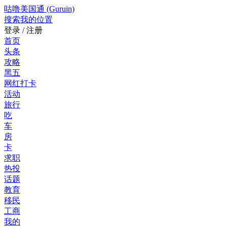
咕噜美国通 (Guruin)
搜索
我的位置
登录 / 注册
首页
头条
攻略
黑五
网红打卡
活动
旅行
吃
车
房
卡
求职
热投
话题
教育
移民
工商
我的