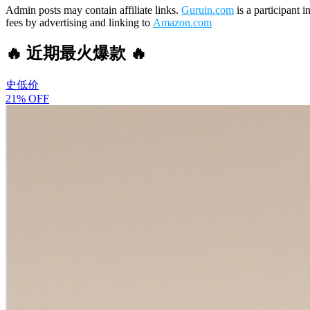
Admin posts may contain affiliate links.
Guruin.com
is a participant 
fees by advertising and linking to
Amazon.com
🔥 近期最火爆款 🔥
史低价
21% OFF