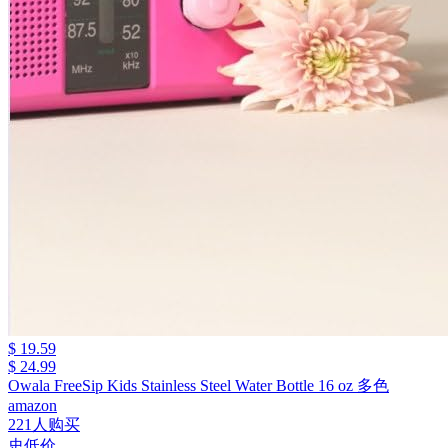
$ 19.59
$ 24.99
Owala FreeSip Kids Stainless Steel Water Bottle 16 oz 多色
amazon
221人购买
史低价