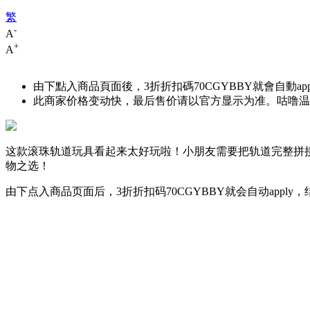
繁
-
A
+
A
由下點入商品頁面後，3折折扣碼
70CGYBBY
就會自動ap
此商家价格变动快，最后售价请以官方显示为准。咕噜温馨
这款滚珠轨道玩具看起来太好玩啦！小朋友需要把轨道完整拼接
物之选！
由下点入商品页面后，3折折扣码
70CGYBBY
就会自动apply