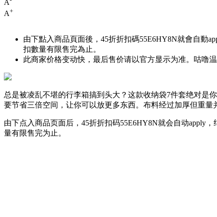
A
+
A
由下點入商品頁面後，45折折扣碼
55E6HY8N
就會自動a
扣數量有限售完為止。
此商家价格变动快，最后售价请以官方显示为准。咕噜温馨
总是被凌乱不堪的行李箱搞到头大？这款收纳袋7件套绝对是
要节省三倍空间，让你可以放更多东西。布料经过加厚但重量
由下点入商品页面后，45折折扣码
55E6HY8N
就会自动appl
量有限售完为止。