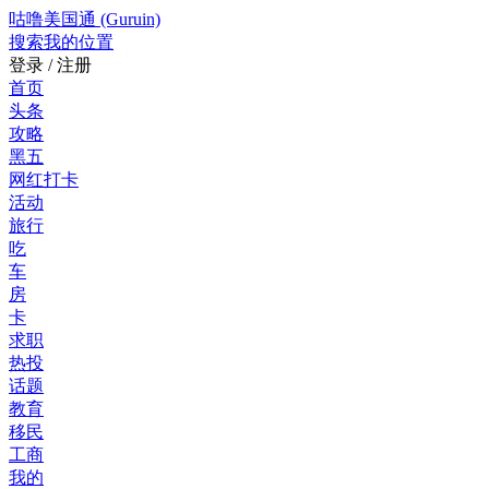
咕噜美国通 (Guruin)
搜索
我的位置
登录 / 注册
首页
头条
攻略
黑五
网红打卡
活动
旅行
吃
车
房
卡
求职
热投
话题
教育
移民
工商
我的