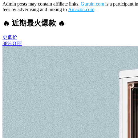
Admin posts may contain affiliate links.
Guruin.com
is a participant 
fees by advertising and linking to
Amazon.com
🔥 近期最火爆款 🔥
史低价
38% OFF