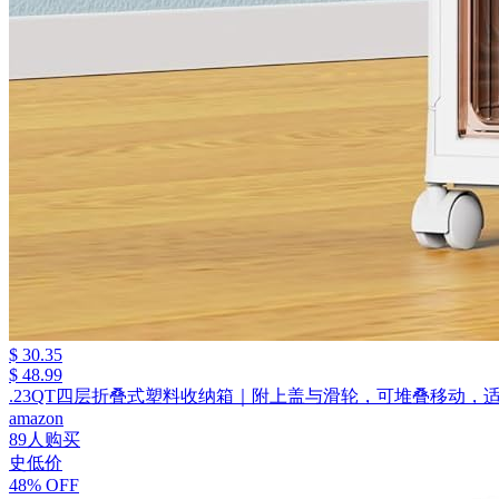
$ 30.35
$ 48.99
.23QT四层折叠式塑料收纳箱｜附上盖与滑轮，可堆叠移动，
amazon
89人购买
史低价
48% OFF