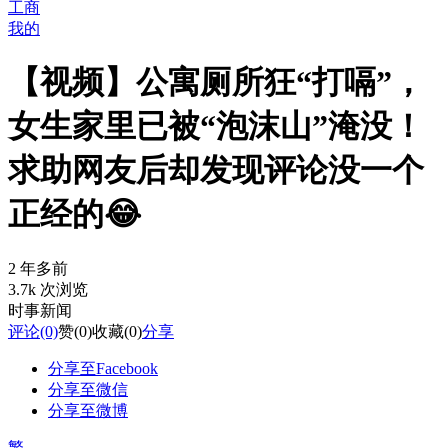
工商
我的
【视频】公寓厕所狂“打嗝”，
女生家里已被“泡沫山”淹没！
求助网友后却发现评论没一个
正经的😂
2 年多前
3.7k 次浏览
时事新闻
评论
(0)
赞
(0)
收藏
(0)
分享
分享至Facebook
分享至微信
分享至微博
繁