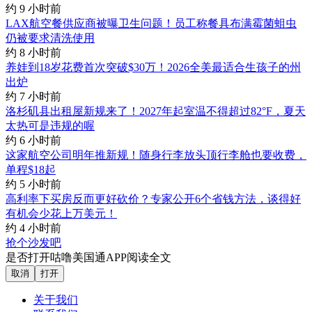
约 9 小时前
LAX航空餐供应商被曝卫生问题！员工称餐具布满霉菌蛆虫
仍被要求清洗使用
约 8 小时前
养娃到18岁花费首次突破$30万！2026全美最适合生孩子的州
出炉
约 7 小时前
洛杉矶县出租屋新规来了！2027年起室温不得超过82°F，夏天
太热可是违规的喔
约 6 小时前
这家航空公司明年推新规！随身行李放头顶行李舱也要收费，
单程$18起
约 5 小时前
高利率下买房反而更好砍价？专家公开6个省钱方法，谈得好
有机会少花上万美元！
约 4 小时前
抢个沙发吧
是否打开咕噜美国通APP阅读全文
取消
打开
关于我们