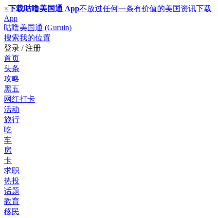
×
下载咕噜美国通 App
不放过任何一条有价值的美国资讯
下载
App
咕噜美国通 (Guruin)
搜索
我的位置
登录 / 注册
首页
头条
攻略
黑五
网红打卡
活动
旅行
吃
车
房
卡
求职
热投
话题
教育
移民