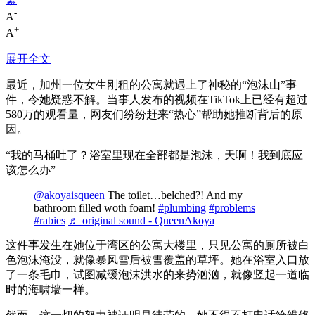
-
A
+
A
展开全文
最近，加州一位女生刚租的公寓就遇上了神秘的“泡沫山”事
件，令她疑惑不解。当事人发布的视频在TikTok上已经有超过
580万的观看量，网友们纷纷赶来“热心”帮助她推断背后的原
因。
“我的马桶吐了？浴室里现在全部都是泡沫，天啊！我到底应
该怎么办”
@akoyaisqueen
The toilet…belched?! And my
bathroom filled woth foam!
#plumbing
#problems
#rabies
♬ original sound - QueenAkoya
这件事发生在她位于湾区的公寓大楼里，只见公寓的厕所被白
色泡沫淹没，就像暴风雪后被雪覆盖的草坪。她在浴室入口放
了一条毛巾，试图减缓泡沫洪水的来势汹汹，就像竖起一道临
时的海啸墙一样。