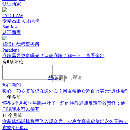
认证商家
LYD LAW
专精杰出人才绿卡
San Jose
认证商家
郑博仁律师事务所
Pasadena
商家需要更多曝光？认证商家了解一下。
查看全部
有
0
条评论
登录
后参与评论
评论
热门新闻
暖心！78岁爷爷仍在送外卖？网友帮他众筹百万美元“退休金”
一年多前
怀孕6个月被学生踢中肚子，纽约特教老师反遭学校责怪：他
们说我本可以躲开
11 个月前
洋基球场球棒脱手飞入观众席！37岁女高管称脑部永久受伤，
索赔$1000万