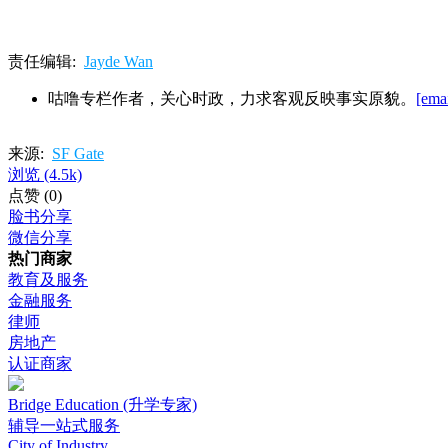
责任编辑:
Jayde Wan
咕噜专栏作者，关心时政，力求客观反映事实原貌。
[emai
来源:
SF Gate
浏览
(4.5k)
点赞
(0)
脸书分享
微信分享
热门商家
教育及服务
金融服务
律师
房地产
认证商家
Bridge Education (升学专家)
辅导一站式服务
City of Industry