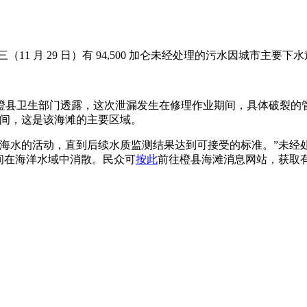
悉周三（11 月 29 日）有 94,500 加仑未经处理的污水因城市
生部门透露，这次泄漏发生在修理作业期间，具体破裂的管道位于 Bluebird
goon 之间，这是该海滩的主要区域。
触海水的活动，直到后续水质监测结果达到可接受的标准。”未经
间在海洋水域中消散。民众可
按此
前往橙县海滩消息网站，获取