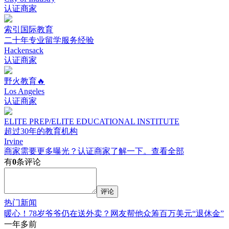
认证商家
索引国际教育
二十年专业留学服务经验
Hackensack
认证商家
野火教育🔥
Los Angeles
认证商家
ELITE PREP/ELITE EDUCATIONAL INSTITUTE
超过30年的教育机构
Irvine
商家需要更多曝光？认证商家了解一下。
查看全部
有
0
条评论
评论
热门新闻
暖心！78岁爷爷仍在送外卖？网友帮他众筹百万美元“退休金”
一年多前