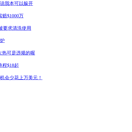
们说我本可以躲开
$1000万
被要求清洗使用
出炉
天太热可是违规的喔
程$18起
有机会少花上万美元！