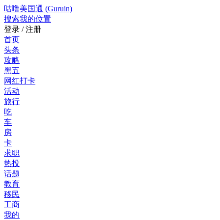
咕噜美国通 (Guruin)
搜索
我的位置
登录 / 注册
首页
头条
攻略
黑五
网红打卡
活动
旅行
吃
车
房
卡
求职
热投
话题
教育
移民
工商
我的