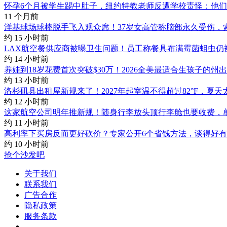
怀孕6个月被学生踢中肚子，纽约特教老师反遭学校责怪：他
11 个月前
洋基球场球棒脱手飞入观众席！37岁女高管称脑部永久受伤，索赔
约 15 小时前
LAX航空餐供应商被曝卫生问题！员工称餐具布满霉菌蛆虫仍
约 14 小时前
养娃到18岁花费首次突破$30万！2026全美最适合生孩子的州
约 13 小时前
洛杉矶县出租屋新规来了！2027年起室温不得超过82°F，夏
约 12 小时前
这家航空公司明年推新规！随身行李放头顶行李舱也要收费，单
约 11 小时前
高利率下买房反而更好砍价？专家公开6个省钱方法，谈得好
约 10 小时前
抢个沙发吧
关于我们
联系我们
广告合作
隐私政策
服务条款