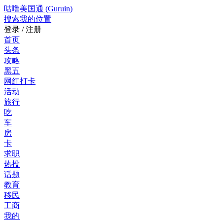
咕噜美国通 (Guruin)
搜索
我的位置
登录 / 注册
首页
头条
攻略
黑五
网红打卡
活动
旅行
吃
车
房
卡
求职
热投
话题
教育
移民
工商
我的