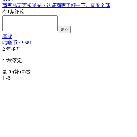
商家需要更多曝光？认证商家了解一下。
查看全部
有
1
条评论
评论
基叔
咕噜币：9581
2 年多前
尘埃落定
复 (
0
)
赞 (0)
赏
1 楼