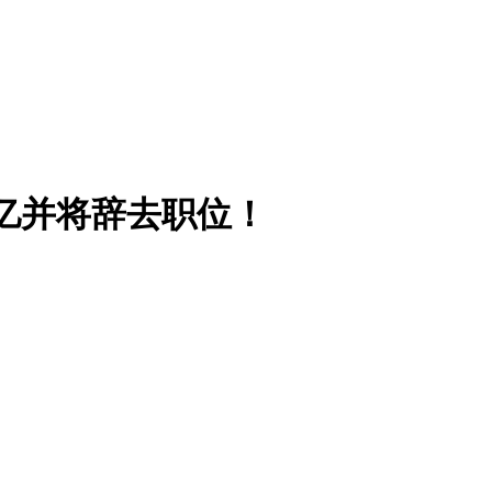
43亿并将辞去职位！