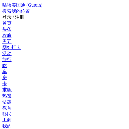
咕噜美国通 (Guruin)
搜索
我的位置
登录 / 注册
首页
头条
攻略
黑五
网红打卡
活动
旅行
吃
车
房
卡
求职
热投
话题
教育
移民
工商
我的