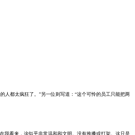
个地方的人都太疯狂了。”另一位则写道：“这个可怜的员工只能把两
。在我看来，这似乎非常温和和文明。没有推搡或打架。这只是