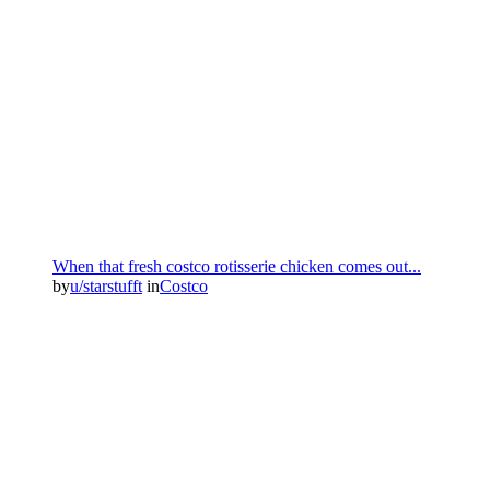
When that fresh costco rotisserie chicken comes out...
by
u/starstufft
in
Costco