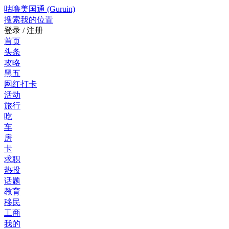
咕噜美国通 (Guruin)
搜索
我的位置
登录 / 注册
首页
头条
攻略
黑五
网红打卡
活动
旅行
吃
车
房
卡
求职
热投
话题
教育
移民
工商
我的