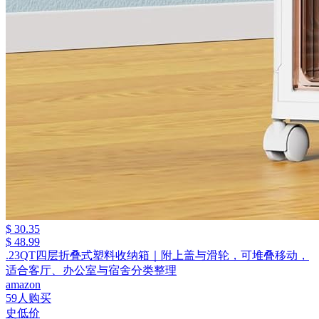
$ 30.35
$ 48.99
.23QT四层折叠式塑料收纳箱｜附上盖与滑轮，可堆叠移动，
适合客厅、办公室与宿舍分类整理
amazon
59人购买
史低价