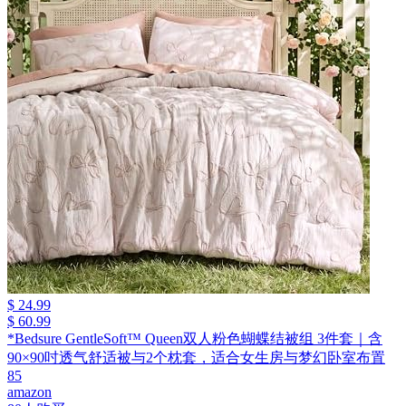
$ 24.99
$ 60.99
*Bedsure GentleSoft™ Queen双人粉色蝴蝶结被组 3件套｜含
90×90吋透气舒适被与2个枕套，适合女生房与梦幻卧室布置
85
amazon