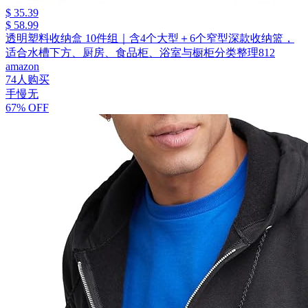
$ 35.39
$ 58.99
透明塑料收纳盒 10件组｜含4个大型＋6个窄型深款收纳篮，
适合水槽下方、厨房、食品柜、浴室与橱柜分类整理812
amazon
74人购买
手慢无
67% OFF