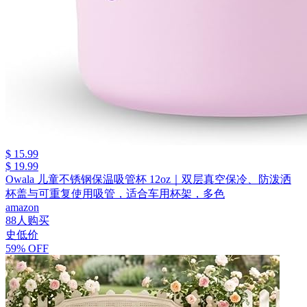
$ 15.99
$ 19.99
Owala 儿童不锈钢保温吸管杯 12oz｜双层真空保冷、防泼洒
杯盖与可重复使用吸管，适合车用杯架，多色
amazon
88人购买
史低价
59% OFF