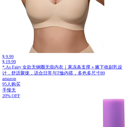
$ 9.99
$ 19.99
*.As Fairy 女款无钢圈无痕内衣｜果冻条支撑＋腋下收副乳设
计，舒适聚拢，适合日常与T恤内搭，多色多尺寸89
amazon
95人购买
手慢无
20% OFF