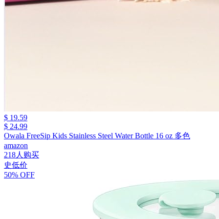
$ 19.59
$ 24.99
Owala FreeSip Kids Stainless Steel Water Bottle 16 oz 多色
amazon
218人购买
史低价
50% OFF