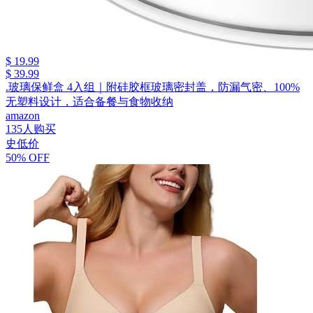
$ 19.99
$ 39.99
.玻璃保鲜盒 4入组｜附硅胶框玻璃密封盖，防漏气密、100%
无塑料设计，适合备餐与食物收纳
amazon
135人购买
史低价
50% OFF