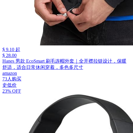
$ 9.10 起
$ 28.00
Hanes 男款 EcoSmart 刷毛连帽外套｜全开襟拉链设计，保暖
舒适，适合日常休闲穿着，多色多尺寸
amazon
73人购买
史低价
23% OFF