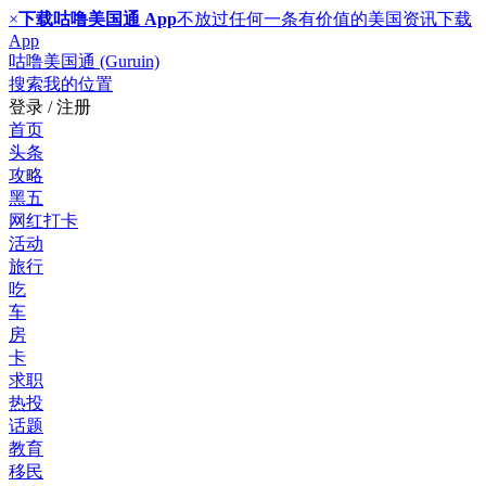
×
下载咕噜美国通 App
不放过任何一条有价值的美国资讯
下载
App
咕噜美国通 (Guruin)
搜索
我的位置
登录 / 注册
首页
头条
攻略
黑五
网红打卡
活动
旅行
吃
车
房
卡
求职
热投
话题
教育
移民