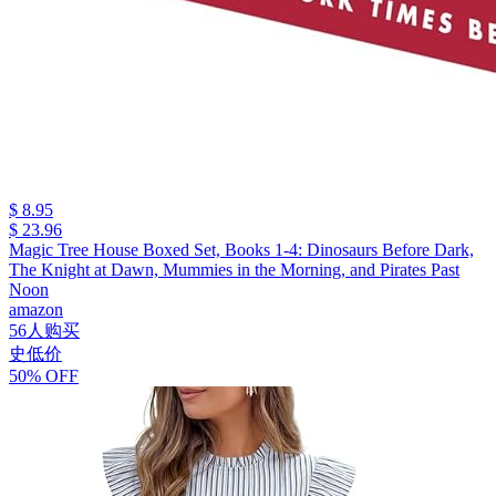
$ 8.95
$ 23.96
Magic Tree House Boxed Set, Books 1-4: Dinosaurs Before Dark,
The Knight at Dawn, Mummies in the Morning, and Pirates Past
Noon
amazon
56人购买
史低价
50% OFF