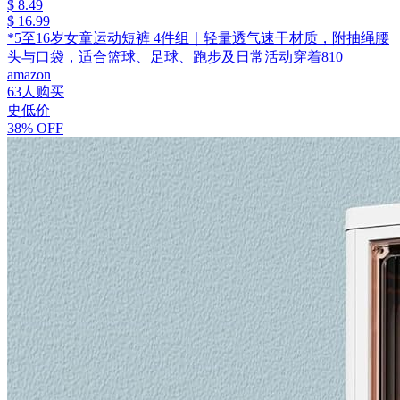
$ 8.49
$ 16.99
*5至16岁女童运动短裤 4件组｜轻量透气速干材质，附抽绳腰
头与口袋，适合篮球、足球、跑步及日常活动穿着810
amazon
63人购买
史低价
38% OFF