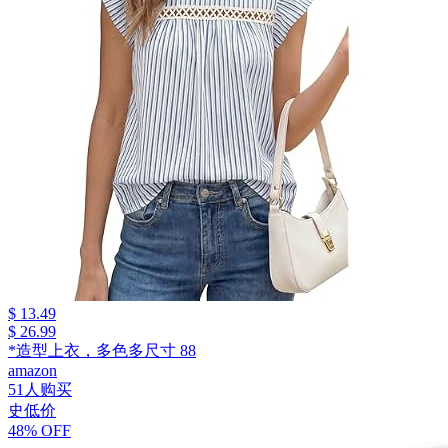
$ 13.49
$ 26.99
*造型上衣，多色多尺寸 88
amazon
51人购买
史低价
48% OFF