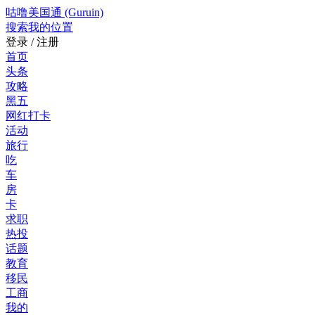
咕噜美国通 (Guruin)
搜索
我的位置
登录 / 注册
首页
头条
攻略
黑五
网红打卡
活动
旅行
吃
车
房
卡
求职
热投
话题
教育
移民
工商
我的