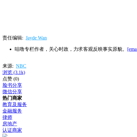
责任编辑:
Jayde Wan
咕噜专栏作者，关心时政，力求客观反映事实原貌。
[emai
来源:
NBC
浏览
(3.1k)
点赞
(0)
脸书分享
微信分享
热门商家
教育及服务
金融服务
律师
房地产
认证商家