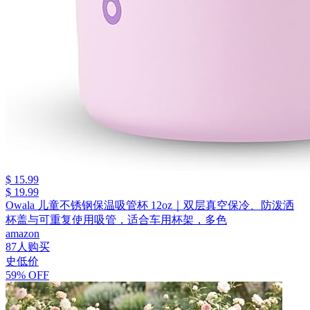
$ 15.99
$ 19.99
Owala 儿童不锈钢保温吸管杯 12oz｜双层真空保冷、防泼洒
杯盖与可重复使用吸管，适合车用杯架，多色
amazon
87人购买
史低价
59% OFF