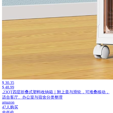
$ 30.35
$ 48.99
.23QT四层折叠式塑料收纳箱｜附上盖与滑轮，可堆叠移动，
适合客厅、办公室与宿舍分类整理
amazon
47人购买
史低价