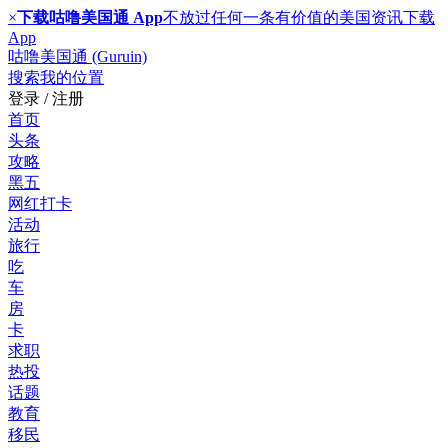
×
下载咕噜美国通 App
不放过任何一条有价值的美国资讯
下载
App
咕噜美国通 (Guruin)
搜索
我的位置
登录 / 注册
首页
头条
攻略
黑五
网红打卡
活动
旅行
吃
车
房
卡
求职
热投
话题
教育
移民