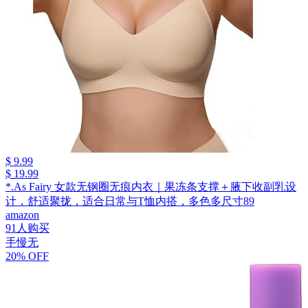
$ 9.99
$ 19.99
*.As Fairy 女款无钢圈无痕内衣｜果冻条支撑＋腋下收副乳设
计，舒适聚拢，适合日常与T恤内搭，多色多尺寸89
amazon
91人购买
手慢无
20% OFF