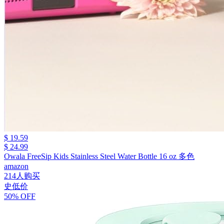
$ 19.59
$ 24.99
Owala FreeSip Kids Stainless Steel Water Bottle 16 oz 多色
amazon
214人购买
史低价
50% OFF