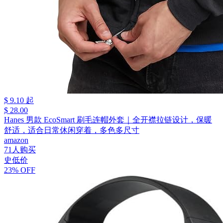
$ 9.10 起
$ 28.00
Hanes 男款 EcoSmart 刷毛连帽外套｜全开襟拉链设计，保暖
舒适，适合日常休闲穿着，多色多尺寸
amazon
71人购买
史低价
23% OFF