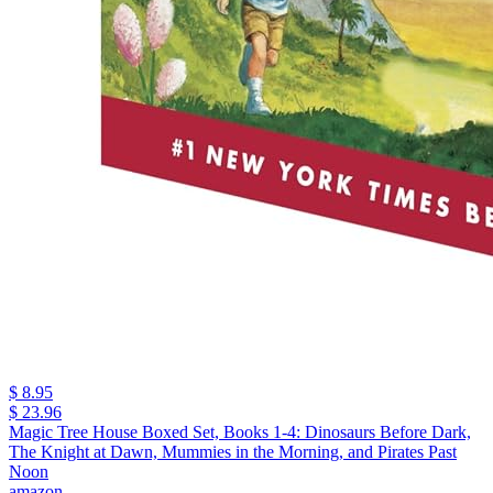
$ 8.95
$ 23.96
Magic Tree House Boxed Set, Books 1-4: Dinosaurs Before Dark,
The Knight at Dawn, Mummies in the Morning, and Pirates Past
Noon
amazon