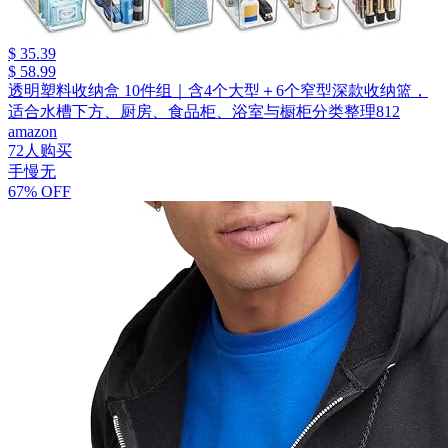
$ 35.39
$ 58.99
透明塑料收纳盒 10件组｜含4个大型＋6个窄型深款收纳篮，
适合水槽下方、厨房、食品柜、浴室与橱柜分类整理812
amazon
72人购买
手慢无
67% OFF