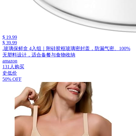
$ 19.99
$ 39.99
.玻璃保鲜盒 4入组｜附硅胶框玻璃密封盖，防漏气密、100%
无塑料设计，适合备餐与食物收纳
amazon
131人购买
史低价
50% OFF