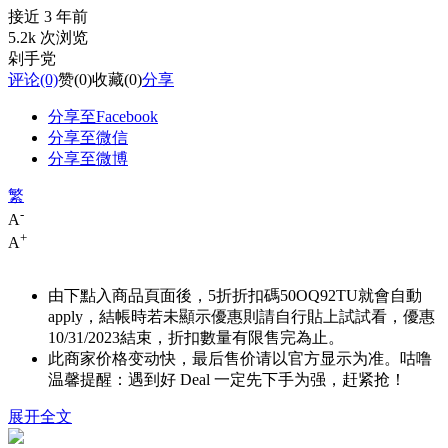
接近 3 年前
5.2k 次浏览
剁手党
评论
(0)
赞
(0)
收藏
(0)
分享
分享至Facebook
分享至微信
分享至微博
繁
-
A
+
A
由下點入商品頁面後，5折折扣碼
50OQ92TU
就會自動
apply，結帳時若未顯示優惠則請自行貼上試試看，優惠
10/31/2023結束，折扣數量有限售完為止。
此商家价格变动快，最后售价请以官方显示为准。咕噜
温馨提醒：遇到好 Deal 一定先下手为强，赶紧抢！
展开全文