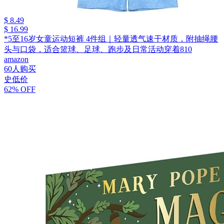
$ 8.49
$ 16.99
*5至16岁女童运动短裤 4件组｜轻量透气速干材质，附抽绳腰
头与口袋，适合篮球、足球、跑步及日常活动穿着810
amazon
60人购买
史低价
62% OFF