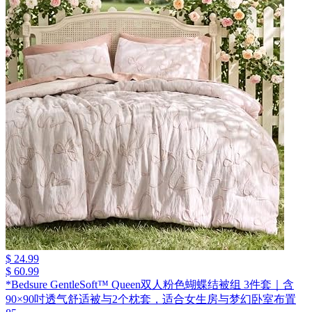
$ 24.99
$ 60.99
*Bedsure GentleSoft™ Queen双人粉色蝴蝶结被组 3件套｜含
90×90吋透气舒适被与2个枕套，适合女生房与梦幻卧室布置