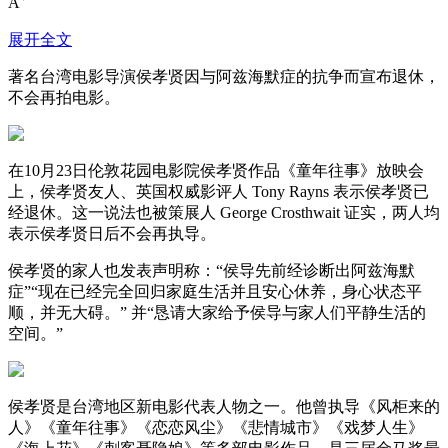
A
展开全文
著名台湾电影导演侯孝贤因与阿兹海默症的抗争而宣布退休，
不会再拍电影。
在10月23日伦敦花园电影院侯孝贤作品《童年往事》放映会
上，侯孝贤友人、英国权威影评人 Tony Rayns 表示侯孝贤已
经退休。这一说法也被策展人 George Crosthwait 证实，两人均
表示侯孝贤日后不会再执导。
侯孝贤的家人也发表声明称：“侯导先前经诊断出阿兹海默
症”“现在已经完全回归家庭生活并且安心休养，身心状态平
顺，并无大碍。” 并“恳请大家给予侯导与家人们平静生活的
空间。”
侯孝贤是台湾地区新电影代表人物之一。他曾执导《风柜来的
人》《童年往事》《恋恋风尘》《悲情城市》《戏梦人生》