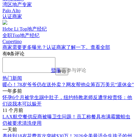
湾区地产专家
Palo Alto
认证商家
Hebe Li Top地产经纪
全职Top地产经纪
Cupertino
商家需要更多曝光？认证商家了解一下。
查看全部
有
0
条评论
登录
后参与评论
评论
热门新闻
暖心！78岁爷爷仍在送外卖？网友帮他众筹百万美元“退休金”
一年多前
怀孕6个月被学生踢中肚子，纽约特教老师反遭学校责怪：他
们说我本可以躲开
11 个月前
LAX航空餐供应商被曝卫生问题！员工称餐具布满霉菌蛆虫
仍被要求清洗使用
一天前
养娃到18岁花费首次突破$30万！2026全美最适合生孩子的州