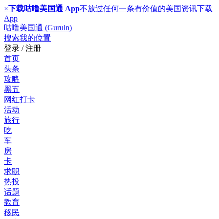
×
下载咕噜美国通 App
不放过任何一条有价值的美国资讯
下载
App
咕噜美国通 (Guruin)
搜索
我的位置
登录 / 注册
首页
头条
攻略
黑五
网红打卡
活动
旅行
吃
车
房
卡
求职
热投
话题
教育
移民