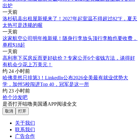
出炉
一天前
洛杉矶县出租屋新规来了！2027年起室温不得超过82°F，夏天
太热可是违规的喔
一天前
这家航空公司明年推新规！随身行李放头顶行李舱也要收费，
单程$18起
一天前
高利率下买房反而更好砍价？专家公开6个省钱方法，谈得好
有机会少花上万美元！
约 24 小时前
哈佛竟然只排第3！LinkedIn公布2026全美最有就业优势大
学，加州5校闯进Top 40，冠军是这一所
约 23 小时前
抢个沙发吧
是否打开咕噜美国通APP阅读全文
取消
打开
关于我们
联系我们
广告合作