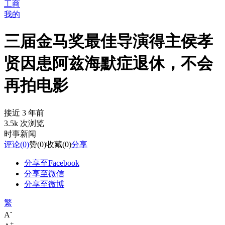
工商
我的
三届金马奖最佳导演得主侯孝
贤因患阿兹海默症退休，不会
再拍电影
接近 3 年前
3.5k 次浏览
时事新闻
评论
(0)
赞
(0)
收藏
(0)
分享
分享至Facebook
分享至微信
分享至微博
繁
-
A
+