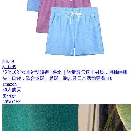
$ 8.49
$ 16.99
*5至16岁女童运动短裤 4件组｜轻量透气速干材质，附抽绳腰
头与口袋，适合篮球、足球、跑步及日常活动穿着810
amazon
36人购买
史低价
50% OFF