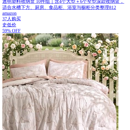
透明塑料收纳盒 10件组｜含4个大型＋6个窄型深款收纳篮，
适合水槽下方、厨房、食品柜、浴室与橱柜分类整理812
amazon
37人购买
史低价
59% OFF