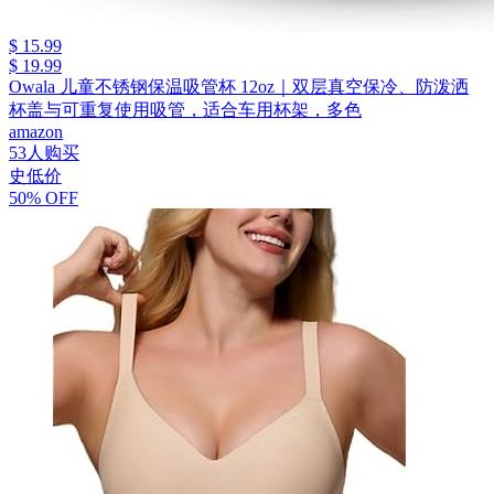
$ 15.99
$ 19.99
Owala 儿童不锈钢保温吸管杯 12oz｜双层真空保冷、防泼洒
杯盖与可重复使用吸管，适合车用杯架，多色
amazon
53人购买
史低价
50% OFF