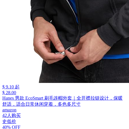
$ 9.10 起
$ 28.00
Hanes 男款 EcoSmart 刷毛连帽外套｜全开襟拉链设计，保暖
舒适，适合日常休闲穿着，多色多尺寸
amazon
42人购买
史低价
40% OFF