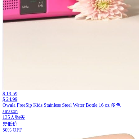
$ 19.59
$ 24.99
Owala FreeSip Kids Stainless Steel Water Bottle 16 oz 多色
amazon
135人购买
史低价
50% OFF