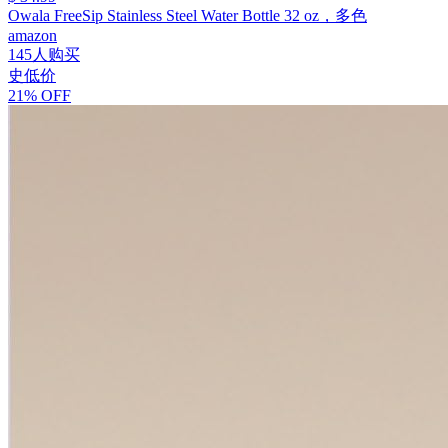
Owala FreeSip Stainless Steel Water Bottle 32 oz，多色
amazon
145人购买
史低价
21% OFF