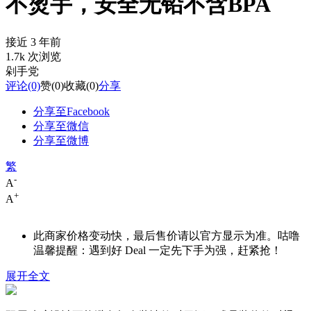
不烫手，安全无铅不含BPA
接近 3 年前
1.7k 次浏览
剁手党
评论
(0)
赞
(0)
收藏
(0)
分享
分享至Facebook
分享至微信
分享至微博
繁
-
A
+
A
此商家价格变动快，最后售价请以官方显示为准。咕噜
温馨提醒：遇到好 Deal 一定先下手为强，赶紧抢！
展开全文