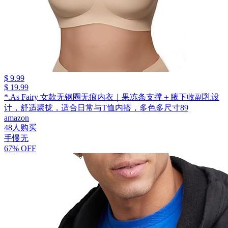
$ 9.99
$ 19.99
*.As Fairy 女款无钢圈无痕内衣｜果冻条支撑＋腋下收副乳设
计，舒适聚拢，适合日常与T恤内搭，多色多尺寸89
amazon
48人购买
手慢无
67% OFF