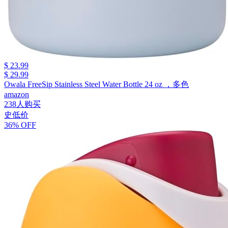
$ 23.99
$ 29.99
Owala FreeSip Stainless Steel Water Bottle 24 oz ，多色
amazon
238人购买
史低价
36% OFF