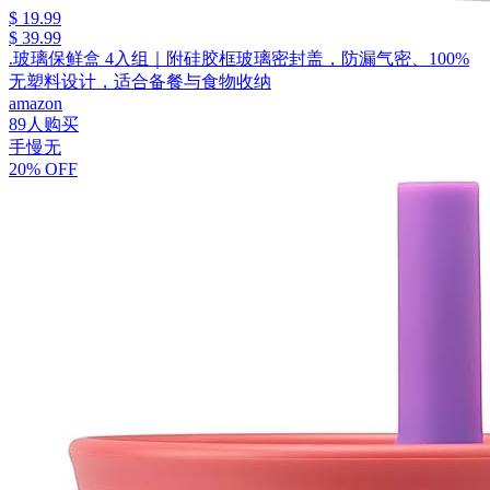
$ 19.99
$ 39.99
.玻璃保鲜盒 4入组｜附硅胶框玻璃密封盖，防漏气密、100%
无塑料设计，适合备餐与食物收纳
amazon
89人购买
手慢无
20% OFF