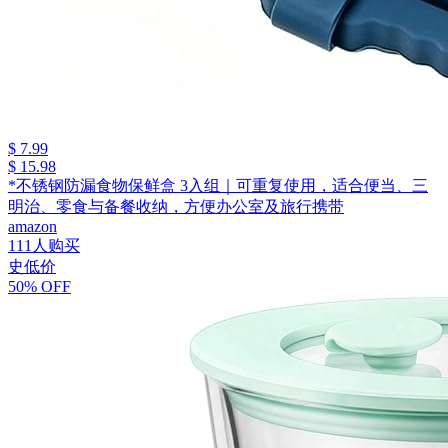
$ 7.99
$ 15.98
*不锈钢防漏食物保鲜盒 3入组｜可重复使用，适合便当、三
明治、零食与备餐收纳，方便办公室及旅行携带
amazon
111人购买
史低价
50% OFF