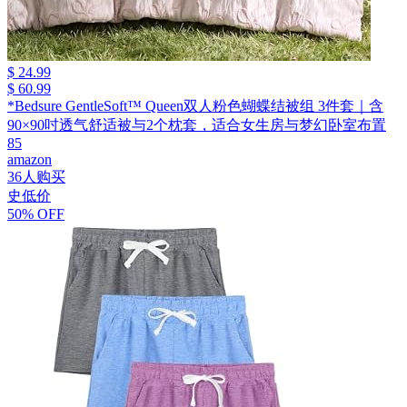
$ 24.99
$ 60.99
*Bedsure GentleSoft™ Queen双人粉色蝴蝶结被组 3件套｜含
90×90吋透气舒适被与2个枕套，适合女生房与梦幻卧室布置
85
amazon
36人购买
史低价
50% OFF