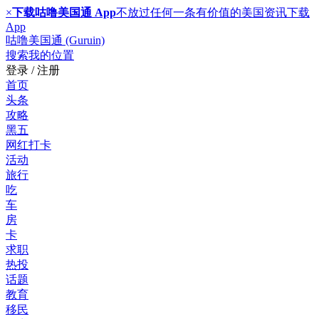
×
下载咕噜美国通 App
不放过任何一条有价值的美国资讯
下载
App
咕噜美国通 (Guruin)
搜索
我的位置
登录 / 注册
首页
头条
攻略
黑五
网红打卡
活动
旅行
吃
车
房
卡
求职
热投
话题
教育
移民