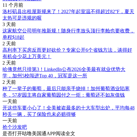
11 个月前
洛杉矶县出租屋新规来了！2027年起室温不得超过82°F，夏天
太热可是违规的喔
3 天前
这家航空公司明年推新规！随身行李放头顶行李舱也要收费，
单程$18起
2 天前
高利率下买房反而更好砍价？专家公开6个省钱方法，谈得好
有机会少花上万美元！
2 天前
哈佛竟然只排第3！LinkedIn公布2026全美最有就业优势大
学，加州5校闯进Top 40，冠军是这一所
2 天前
种了一辈子的葡萄，最后只能亲手烧掉！加州葡萄酒业陷寒
冬，57岁园主将自家葡萄园付之一炬：葡萄还不如灰值钱
一天前
开这些车要小心了！全美被盗最多的十大车型出炉，平均每48
秒丢一辆，买了保险也未必赔得够
一天前
抢个沙发吧
是否打开咕噜美国通APP阅读全文