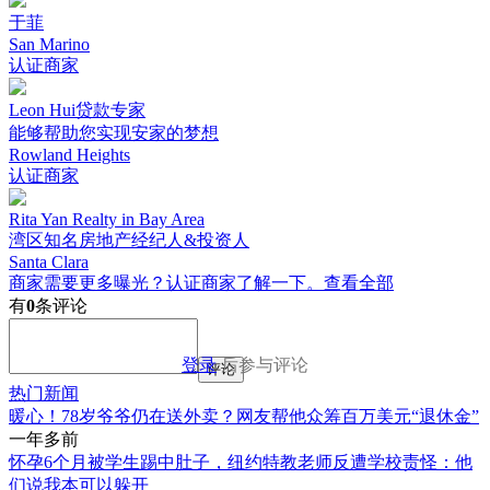
于菲
San Marino
认证商家
Leon Hui贷款专家
能够帮助您实现安家的梦想
Rowland Heights
认证商家
Rita Yan Realty in Bay Area
湾区知名房地产经纪人&投资人
Santa Clara
商家需要更多曝光？认证商家了解一下。
查看全部
有
0
条评论
登录
后参与评论
评论
热门新闻
暖心！78岁爷爷仍在送外卖？网友帮他众筹百万美元“退休金”
一年多前
怀孕6个月被学生踢中肚子，纽约特教老师反遭学校责怪：他
们说我本可以躲开