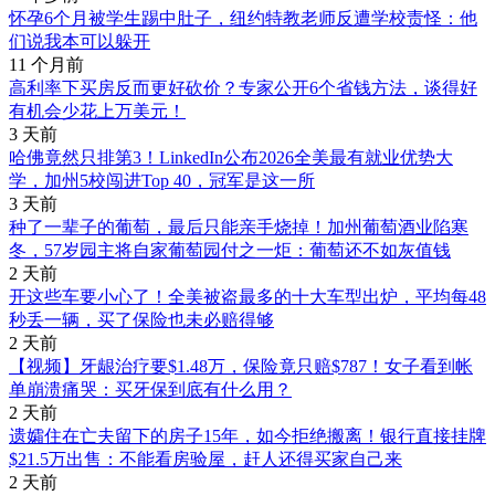
怀孕6个月被学生踢中肚子，纽约特教老师反遭学校责怪：他
们说我本可以躲开
11 个月前
高利率下买房反而更好砍价？专家公开6个省钱方法，谈得好
有机会少花上万美元！
3 天前
哈佛竟然只排第3！LinkedIn公布2026全美最有就业优势大
学，加州5校闯进Top 40，冠军是这一所
3 天前
种了一辈子的葡萄，最后只能亲手烧掉！加州葡萄酒业陷寒
冬，57岁园主将自家葡萄园付之一炬：葡萄还不如灰值钱
2 天前
开这些车要小心了！全美被盗最多的十大车型出炉，平均每48
秒丢一辆，买了保险也未必赔得够
2 天前
【视频】牙龈治疗要$1.48万，保险竟只赔$787！女子看到帐
单崩溃痛哭：买牙保到底有什么用？
2 天前
遗孀住在亡夫留下的房子15年，如今拒绝搬离！银行直接挂牌
$21.5万出售：不能看房验屋，赶人还得买家自己来
2 天前