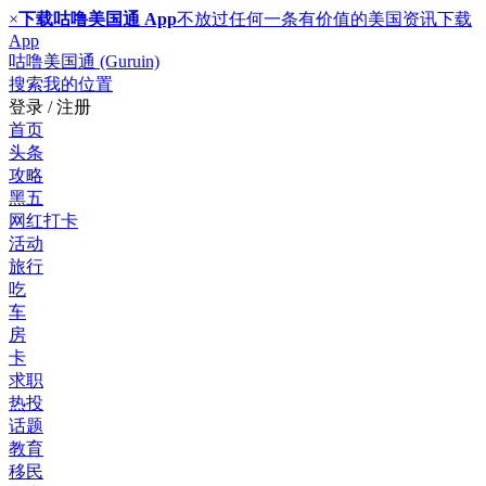
×
下载咕噜美国通 App
不放过任何一条有价值的美国资讯
下载
App
咕噜美国通 (Guruin)
搜索
我的位置
登录 / 注册
首页
头条
攻略
黑五
网红打卡
活动
旅行
吃
车
房
卡
求职
热投
话题
教育
移民