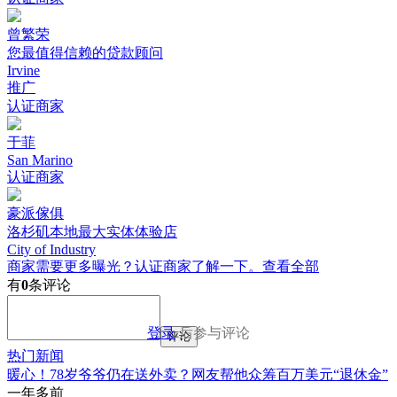
曾繁荣
您最值得信赖的贷款顾问
Irvine
推广
认证商家
于菲
San Marino
认证商家
豪派傢俱
洛杉矶本地最大实体体验店
City of Industry
商家需要更多曝光？认证商家了解一下。
查看全部
有
0
条评论
登录
后参与评论
评论
热门新闻
暖心！78岁爷爷仍在送外卖？网友帮他众筹百万美元“退休金”
一年多前