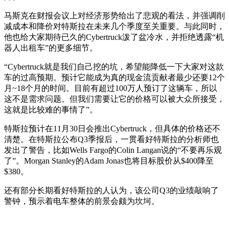
马斯克在财报会议上对经济形势给出了悲观的看法，并强调削
减成本和降价对特斯拉在未来几个季度至关重要。与此同时，
他也给大家期待已久的Cybertruck泼了盆冷水，并拒绝透露“机
器人出租车”的更多细节。
“Cybertruck就是我们自己挖的坑，希望能降低一下大家对这款
车的过高预期。预计它能成为真的现金流贡献者最少还要12个
月~18个月的时间。目前有超过100万人预订了这辆车，所以
这不是需求问题。但我们需要让它的价格可以被大众所接受，
这就是比较难的事情了”。
特斯拉预计在11月30日会推出Cybertruck，但具体的价格还不
清楚。在特斯拉公布Q3季报后，一贯看好特斯拉的分析师也
发出了警告，比如Wells Fargo的Colin Langan说的“不要再乐观
了”。Morgan Stanley的Adam Jonas也将目标股价从$400降至
$380。
还有部分长期看好特斯拉的人认为，该公司Q3的业绩敲响了
警钟，预示着电车整体的前景会颇为坎坷。