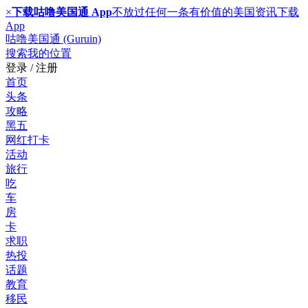
×
下载咕噜美国通 App
不放过任何一条有价值的美国资讯
下载
App
咕噜美国通 (Guruin)
搜索
我的位置
登录 / 注册
首页
头条
攻略
黑五
网红打卡
活动
旅行
吃
车
房
卡
求职
热投
话题
教育
移民