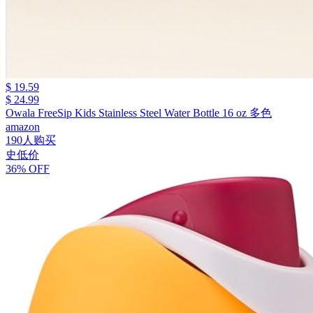
$ 19.59
$ 24.99
Owala FreeSip Kids Stainless Steel Water Bottle 16 oz 多色
amazon
190人购买
史低价
36% OFF