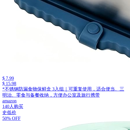
$ 7.99
$ 15.98
*不锈钢防漏食物保鲜盒 3入组｜可重复使用，适合便当、三
明治、零食与备餐收纳，方便办公室及旅行携带
amazon
140人购买
史低价
50% OFF