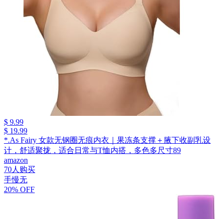
$ 9.99
$ 19.99
*.As Fairy 女款无钢圈无痕内衣｜果冻条支撑＋腋下收副乳设
计，舒适聚拢，适合日常与T恤内搭，多色多尺寸89
amazon
70人购买
手慢无
20% OFF