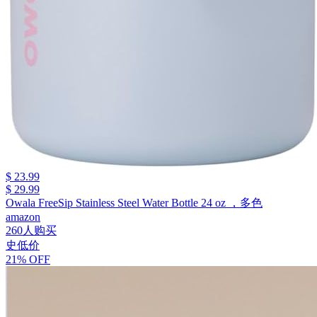
$ 23.99
$ 29.99
Owala FreeSip Stainless Steel Water Bottle 24 oz ，多色
amazon
260人购买
史低价
21% OFF