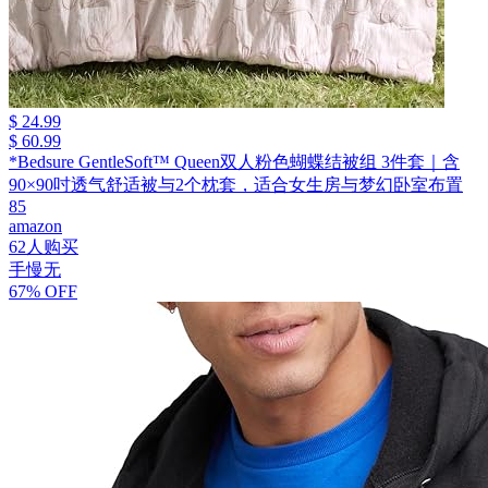
$ 24.99
$ 60.99
*Bedsure GentleSoft™ Queen双人粉色蝴蝶结被组 3件套｜含
90×90吋透气舒适被与2个枕套，适合女生房与梦幻卧室布置
85
amazon
62人购买
手慢无
67% OFF