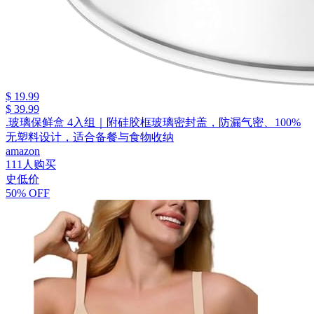
$ 19.99
$ 39.99
.玻璃保鲜盒 4入组｜附硅胶框玻璃密封盖，防漏气密、100%
无塑料设计，适合备餐与食物收纳
amazon
111人购买
史低价
50% OFF