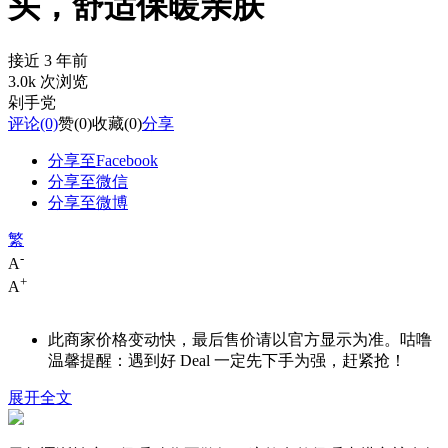
头，舒适保暖亲肤
接近 3 年前
3.0k 次浏览
剁手党
评论
(0)
赞
(0)
收藏
(0)
分享
分享至Facebook
分享至微信
分享至微博
繁
-
A
+
A
此商家价格变动快，最后售价请以官方显示为准。咕噜
温馨提醒：遇到好 Deal 一定先下手为强，赶紧抢！
展开全文