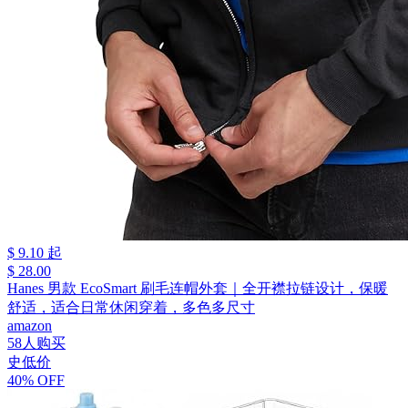
$ 9.10 起
$ 28.00
Hanes 男款 EcoSmart 刷毛连帽外套｜全开襟拉链设计，保暖
舒适，适合日常休闲穿着，多色多尺寸
amazon
58人购买
史低价
40% OFF