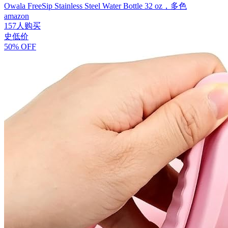
Owala FreeSip Stainless Steel Water Bottle 32 oz，多色
amazon
157人购买
史低价
50% OFF