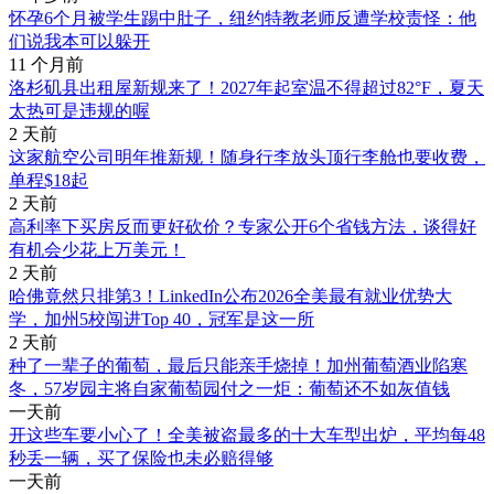
怀孕6个月被学生踢中肚子，纽约特教老师反遭学校责怪：他
们说我本可以躲开
11 个月前
洛杉矶县出租屋新规来了！2027年起室温不得超过82°F，夏天
太热可是违规的喔
2 天前
这家航空公司明年推新规！随身行李放头顶行李舱也要收费，
单程$18起
2 天前
高利率下买房反而更好砍价？专家公开6个省钱方法，谈得好
有机会少花上万美元！
2 天前
哈佛竟然只排第3！LinkedIn公布2026全美最有就业优势大
学，加州5校闯进Top 40，冠军是这一所
2 天前
种了一辈子的葡萄，最后只能亲手烧掉！加州葡萄酒业陷寒
冬，57岁园主将自家葡萄园付之一炬：葡萄还不如灰值钱
一天前
开这些车要小心了！全美被盗最多的十大车型出炉，平均每48
秒丢一辆，买了保险也未必赔得够
一天前