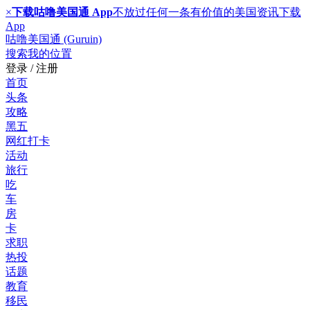
×
下载咕噜美国通 App
不放过任何一条有价值的美国资讯
下载
App
咕噜美国通 (Guruin)
搜索
我的位置
登录 / 注册
首页
头条
攻略
黑五
网红打卡
活动
旅行
吃
车
房
卡
求职
热投
话题
教育
移民