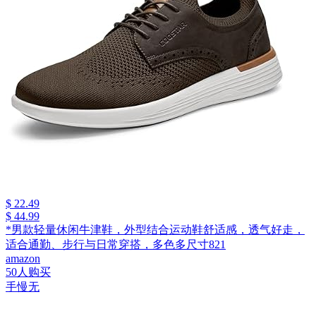
$ 22.49
$ 44.99
*男款轻量休闲牛津鞋，外型结合运动鞋舒适感，透气好走，
适合通勤、步行与日常穿搭，多色多尺寸821
amazon
50人购买
手慢无