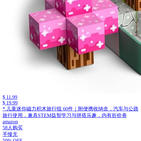
$ 11.99
$ 19.99
*.儿童迷你磁力积木旅行组 60件｜附便携收纳盒，汽车与公路
旅行使用，兼具STEM益智学习与拼搭乐趣，内有折价券
amazon
58人购买
手慢无
50% OFF