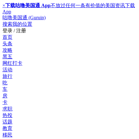
×
下载咕噜美国通 App
不放过任何一条有价值的美国资讯
下载
App
咕噜美国通 (Guruin)
搜索
我的位置
登录 / 注册
首页
头条
攻略
黑五
网红打卡
活动
旅行
吃
车
房
卡
求职
热投
话题
教育
移民