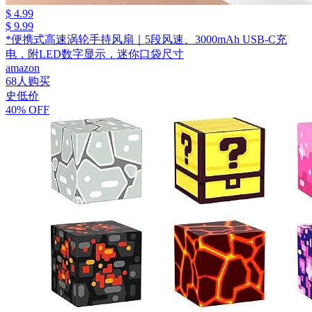
$ 4.99
$ 9.99
*便携式高速涡轮手持风扇｜5段风速、3000mAh USB-C充
电，附LED数字显示，迷你口袋尺寸
amazon
68人购买
史低价
40% OFF