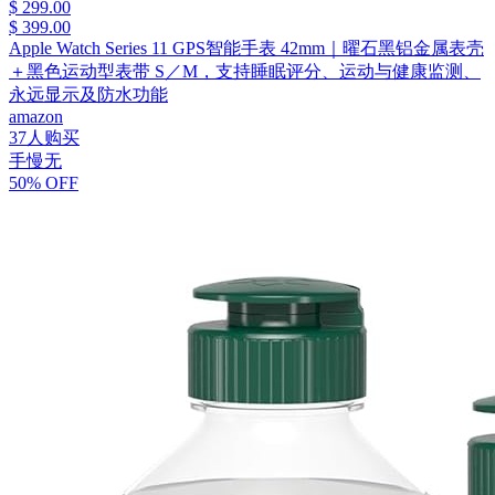
$ 299.00
$ 399.00
Apple Watch Series 11 GPS智能手表 42mm｜曜石黑铝金属表壳
＋黑色运动型表带 S／M，支持睡眠评分、运动与健康监测、
永远显示及防水功能
amazon
37人购买
手慢无
50% OFF