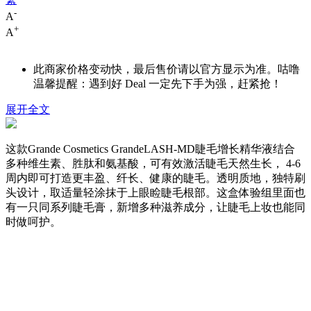
-
A
+
A
此商家价格变动快，最后售价请以官方显示为准。咕噜
温馨提醒：遇到好 Deal 一定先下手为强，赶紧抢！
展开全文
这款Grande Cosmetics GrandeLASH-MD睫毛增长精华液结合
多种维生素、胜肽和氨基酸，可有效激活睫毛天然生长， 4-6
周内即可打造更丰盈、纤长、健康的睫毛。透明质地，独特刷
头设计，取适量轻涂抹于上眼睑睫毛根部。这盒体验组里面也
有一只同系列睫毛膏，新增多种滋养成分，让睫毛上妆也能同
时做呵护。