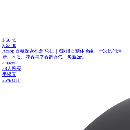
$ 50.45
$ 62.00
Aesop 香氛探索礼盒 Vol.1｜6款淡香精体验组・一次试闻清
新、木质、花香与辛香调香气・每瓶2ml
amazon
38人购买
手慢无
25% OFF