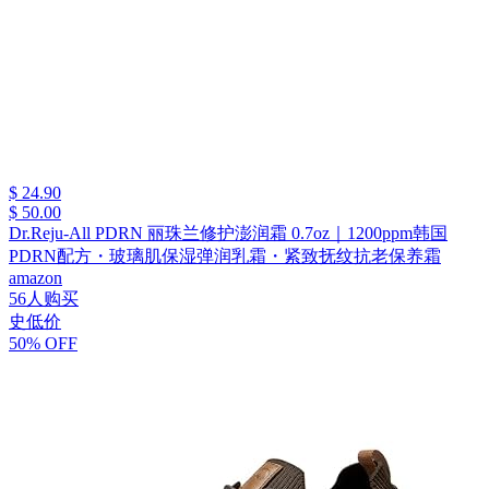
$ 24.90
$ 50.00
Dr.Reju-All PDRN 丽珠兰修护澎润霜 0.7oz｜1200ppm韩国
PDRN配方・玻璃肌保湿弹润乳霜・紧致抚纹抗老保养霜
amazon
56人购买
史低价
50% OFF