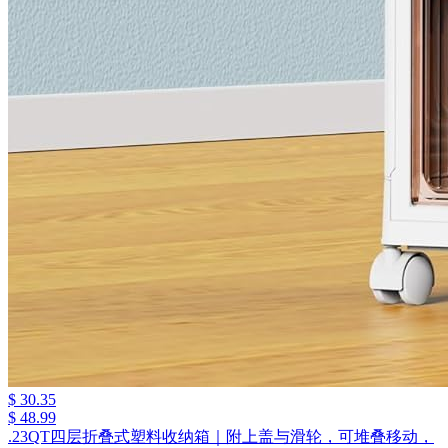
$ 30.35
$ 48.99
.23QT四层折叠式塑料收纳箱｜附上盖与滑轮，可堆叠移动，