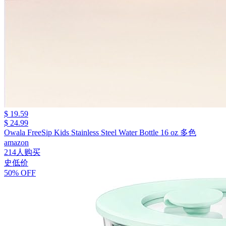
$ 19.59
$ 24.99
Owala FreeSip Kids Stainless Steel Water Bottle 16 oz 多色
amazon
214人购买
史低价
50% OFF