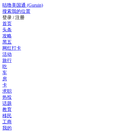
咕噜美国通 (Guruin)
搜索
我的位置
登录 / 注册
首页
头条
攻略
黑五
网红打卡
活动
旅行
吃
车
房
卡
求职
热投
话题
教育
移民
工商
我的