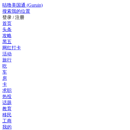
咕噜美国通 (Guruin)
搜索
我的位置
登录 / 注册
首页
头条
攻略
黑五
网红打卡
活动
旅行
吃
车
房
卡
求职
热投
话题
教育
移民
工商
我的