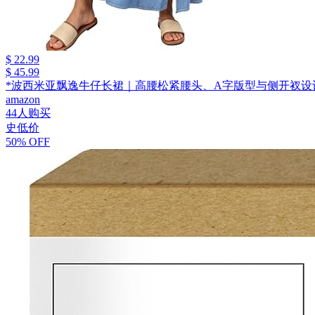
$ 22.99
$ 45.99
*波西米亚飘逸牛仔长裙｜高腰松紧腰头、A字版型与侧开衩设
amazon
44人购买
史低价
50% OFF