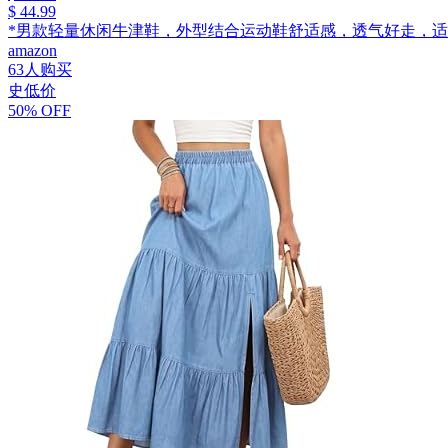
$ 44.99
*男款轻量休闲牛津鞋，外型结合运动鞋舒适感，透气好走，适
amazon
63人购买
史低价
50% OFF