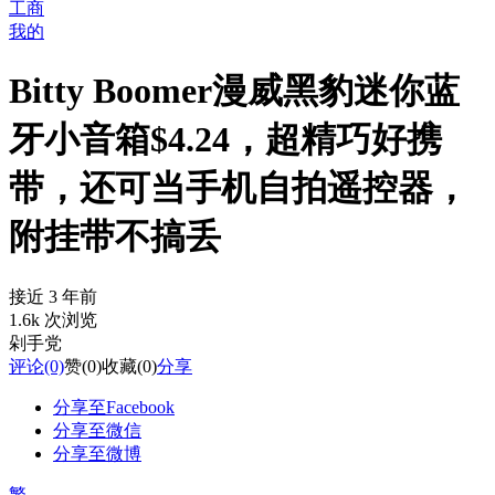
工商
我的
Bitty Boomer漫威黑豹迷你蓝
牙小音箱$4.24，超精巧好携
带，还可当手机自拍遥控器，
附挂带不搞丢
接近 3 年前
1.6k 次浏览
剁手党
评论
(0)
赞
(0)
收藏
(0)
分享
分享至Facebook
分享至微信
分享至微博
繁