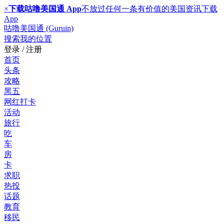
×
下载咕噜美国通 App
不放过任何一条有价值的美国资讯
下载
App
咕噜美国通 (Guruin)
搜索
我的位置
登录 / 注册
首页
头条
攻略
黑五
网红打卡
活动
旅行
吃
车
房
卡
求职
热投
话题
教育
移民