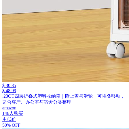
$ 30.35
$ 48.99
.23QT四层折叠式塑料收纳箱｜附上盖与滑轮，可堆叠移动，
适合客厅、办公室与宿舍分类整理
amazon
146人购买
史低价
50% OFF