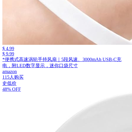
$ 4.99
$ 9.99
*便携式高速涡轮手持风扇｜5段风速、3000mAh USB-C充
电，附LED数字显示，迷你口袋尺寸
amazon
115人购买
史低价
48% OFF