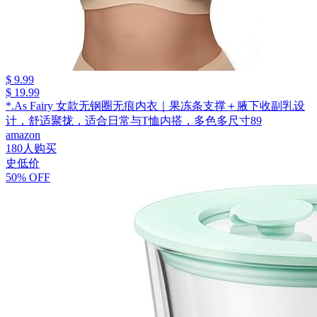
$ 9.99
$ 19.99
*.As Fairy 女款无钢圈无痕内衣｜果冻条支撑＋腋下收副乳设
计，舒适聚拢，适合日常与T恤内搭，多色多尺寸89
amazon
180人购买
史低价
50% OFF