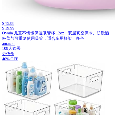
$ 15.99
$ 19.99
Owala 儿童不锈钢保温吸管杯 12oz｜双层真空保冷、防泼洒
杯盖与可重复使用吸管，适合车用杯架，多色
amazon
109人购买
史低价
40% OFF