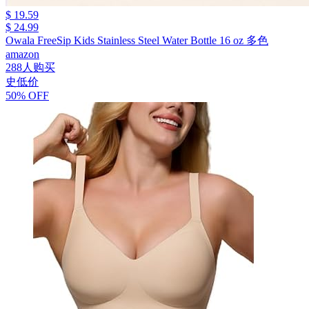
$ 19.59
$ 24.99
Owala FreeSip Kids Stainless Steel Water Bottle 16 oz 多色
amazon
288人购买
史低价
50% OFF