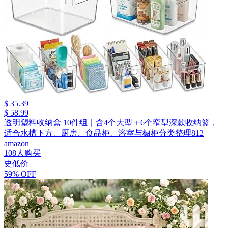
$ 35.39
$ 58.99
透明塑料收纳盒 10件组｜含4个大型＋6个窄型深款收纳篮，
适合水槽下方、厨房、食品柜、浴室与橱柜分类整理812
amazon
108人购买
史低价
59% OFF