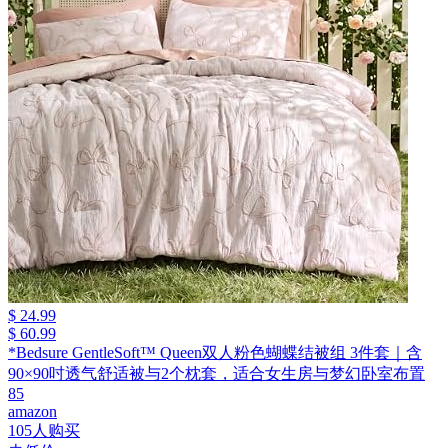
$ 24.99
$ 60.99
*Bedsure GentleSoft™ Queen双人粉色蝴蝶结被组 3件套｜含
90×90吋透气舒适被与2个枕套，适合女生房与梦幻卧室布置
85
amazon
105人购买