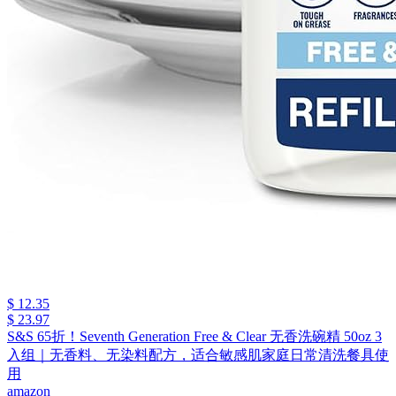
$ 12.35
$ 23.97
S&S 65折！Seventh Generation Free & Clear 无香洗碗精 50oz 3
入组｜无香料、无染料配方，适合敏感肌家庭日常清洗餐具使
用
amazon