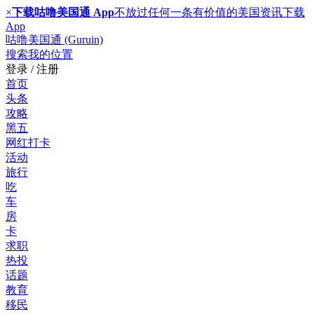
×
下载咕噜美国通 App
不放过任何一条有价值的美国资讯
下载
App
咕噜美国通 (Guruin)
搜索
我的位置
登录 / 注册
首页
头条
攻略
黑五
网红打卡
活动
旅行
吃
车
房
卡
求职
热投
话题
教育
移民