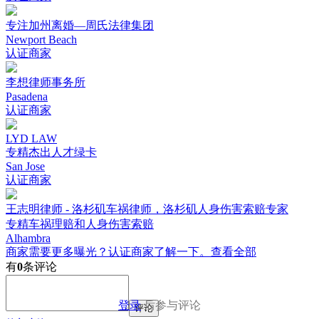
专注加州离婚—周氏法律集团
Newport Beach
认证商家
李想律师事务所
Pasadena
认证商家
LYD LAW
专精杰出人才绿卡
San Jose
认证商家
王志明律师 - 洛杉矶车祸律师，洛杉矶人身伤害索赔专家
专精车祸理赔和人身伤害索赔
Alhambra
商家需要更多曝光？认证商家了解一下。
查看全部
有
0
条评论
登录
后参与评论
评论