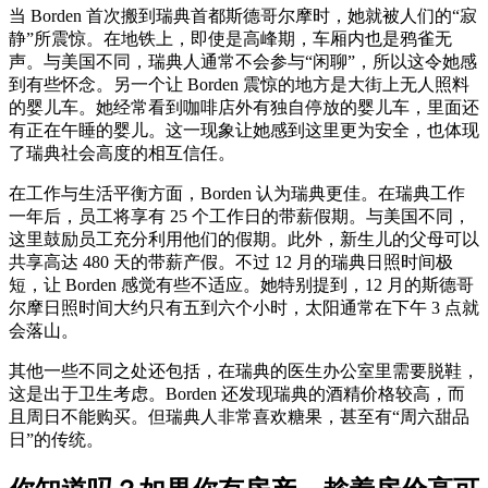
当 Borden 首次搬到瑞典首都斯德哥尔摩时，她就被人们的“寂
静”所震惊。在地铁上，即使是高峰期，车厢内也是鸦雀无
声。与美国不同，瑞典人通常不会参与“闲聊”，所以这令她感
到有些怀念。另一个让 Borden 震惊的地方是大街上无人照料
的婴儿车。她经常看到咖啡店外有独自停放的婴儿车，里面还
有正在午睡的婴儿。这一现象让她感到这里更为安全，也体现
了瑞典社会高度的相互信任。
在工作与生活平衡方面，Borden 认为瑞典更佳。在瑞典工作
一年后，员工将享有 25 个工作日的带薪假期。与美国不同，
这里鼓励员工充分利用他们的假期。此外，新生儿的父母可以
共享高达 480 天的带薪产假。不过 12 月的瑞典日照时间极
短，让 Borden 感觉有些不适应。她特别提到，12 月的斯德哥
尔摩日照时间大约只有五到六个小时，太阳通常在下午 3 点就
会落山。
其他一些不同之处还包括，在瑞典的医生办公室里需要脱鞋，
这是出于卫生考虑。Borden 还发现瑞典的酒精价格较高，而
且周日不能购买。但瑞典人非常喜欢糖果，甚至有“周六甜品
日”的传统。