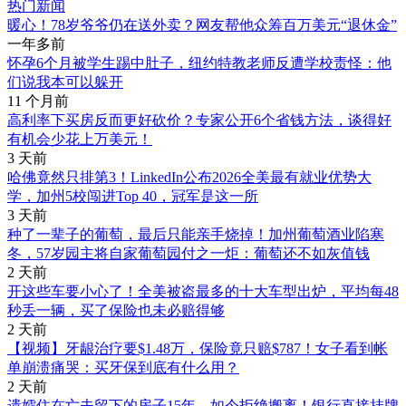
热门新闻
暖心！78岁爷爷仍在送外卖？网友帮他众筹百万美元“退休金”
一年多前
怀孕6个月被学生踢中肚子，纽约特教老师反遭学校责怪：他
们说我本可以躲开
11 个月前
高利率下买房反而更好砍价？专家公开6个省钱方法，谈得好
有机会少花上万美元！
3 天前
哈佛竟然只排第3！LinkedIn公布2026全美最有就业优势大
学，加州5校闯进Top 40，冠军是这一所
3 天前
种了一辈子的葡萄，最后只能亲手烧掉！加州葡萄酒业陷寒
冬，57岁园主将自家葡萄园付之一炬：葡萄还不如灰值钱
2 天前
开这些车要小心了！全美被盗最多的十大车型出炉，平均每48
秒丢一辆，买了保险也未必赔得够
2 天前
【视频】牙龈治疗要$1.48万，保险竟只赔$787！女子看到帐
单崩溃痛哭：买牙保到底有什么用？
2 天前
遗孀住在亡夫留下的房子15年，如今拒绝搬离！银行直接挂牌