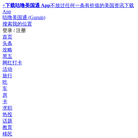
×
下载咕噜美国通 App
不放过任何一条有价值的美国资讯
下载
App
咕噜美国通 (Guruin)
搜索
我的位置
登录 / 注册
首页
头条
攻略
黑五
网红打卡
活动
旅行
吃
车
房
卡
求职
热投
话题
教育
移民