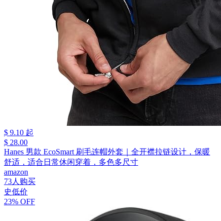
$ 9.10 起
$ 28.00
Hanes 男款 EcoSmart 刷毛连帽外套｜全开襟拉链设计，保暖
舒适，适合日常休闲穿着，多色多尺寸
amazon
73人购买
史低价
23% OFF