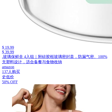
$ 19.99
$ 39.99
.玻璃保鲜盒 4入组｜附硅胶框玻璃密封盖，防漏气密、100%
无塑料设计，适合备餐与食物收纳
amazon
137人购买
史低价
50% OFF