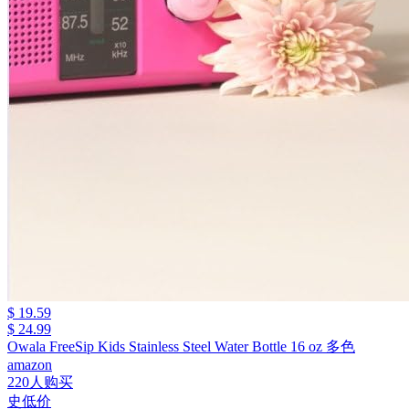
$ 19.59
$ 24.99
Owala FreeSip Kids Stainless Steel Water Bottle 16 oz 多色
amazon
220人购买
史低价