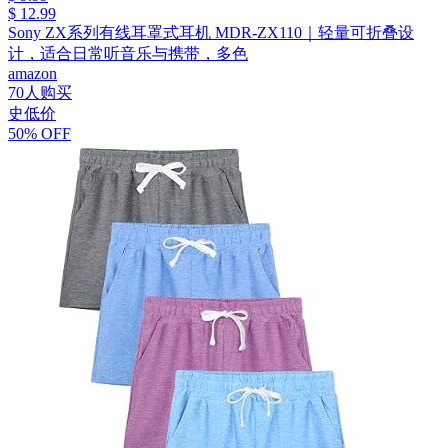
$ 12.99
Sony ZX系列有线耳罩式耳机 MDR-ZX110｜轻量可折叠设
计，适合日常听音乐与携带，多色
amazon
70人购买
史低价
50% OFF