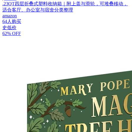
.23QT四层折叠式塑料收纳箱｜附上盖与滑轮，可堆叠移动，
适合客厅、办公室与宿舍分类整理
amazon
64人购买
史低价
62% OFF