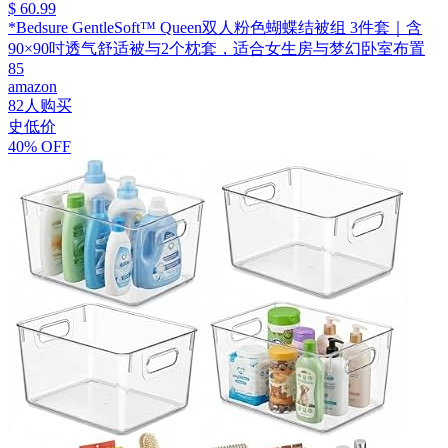
$ 60.99
*Bedsure GentleSoft™ Queen双人粉色蝴蝶结被组 3件套｜含
90×90吋透气舒适被与2个枕套，适合女生房与梦幻卧室布置
85
amazon
82人购买
史低价
40% OFF