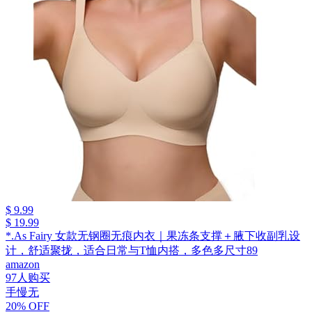
$ 9.99
$ 19.99
*.As Fairy 女款无钢圈无痕内衣｜果冻条支撑＋腋下收副乳设
计，舒适聚拢，适合日常与T恤内搭，多色多尺寸89
amazon
97人购买
手慢无
20% OFF