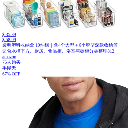
$ 35.39
$ 58.99
透明塑料收纳盒 10件组｜含4个大型＋6个窄型深款收纳篮，
适合水槽下方、厨房、食品柜、浴室与橱柜分类整理812
amazon
75人购买
手慢无
67% OFF