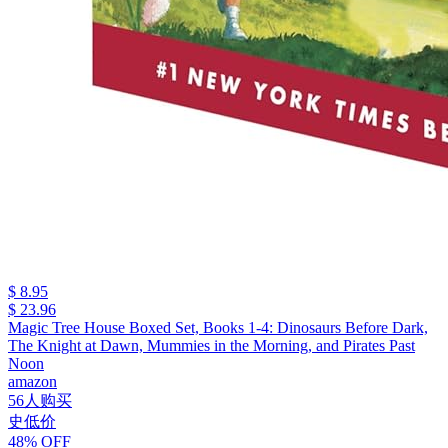
$ 8.95
$ 23.96
Magic Tree House Boxed Set, Books 1-4: Dinosaurs Before Dark,
The Knight at Dawn, Mummies in the Morning, and Pirates Past
Noon
amazon
56人购买
史低价
48% OFF