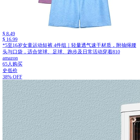
$ 8.49
$ 16.99
*5至16岁女童运动短裤 4件组｜轻量透气速干材质，附抽绳腰
头与口袋，适合篮球、足球、跑步及日常活动穿着810
amazon
65人购买
史低价
38% OFF