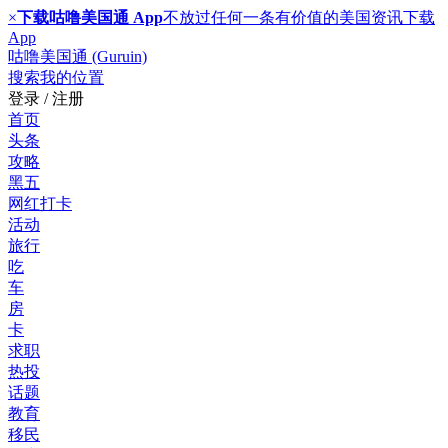
×
下载咕噜美国通 App
不放过任何一条有价值的美国资讯
下载
App
咕噜美国通 (Guruin)
搜索
我的位置
登录 / 注册
首页
头条
攻略
黑五
网红打卡
活动
旅行
吃
车
房
卡
求职
热投
话题
教育
移民