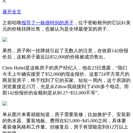
A
展开全文
之前咕噜
报导了一栋很特别的房子
，位于密歇根州的它以$1美
元的价格挂牌出售，也被认为是全球最便宜的房子。
果然，房子刚一挂牌就引起了无数人的注意，在收获142份报
价后，这栋房子最近以$52,000的价格被成功售出。
Chris Hubel是这栋房子的房产经纪人，他在23日透露，“我们
今天上午确实接受了$52,000的现金报价。这套724平方英尺的
两居室房子，终于找到了它的买家。短短一周内，这个房源的
浏览量接近25万，光是从Zillow我就接到了4500多个电话。而
那142份报价的金额则是从$0.27~$52,000不等”。
单从图片来看就能知道，房子需要装修，比如换炉子、安装新
的热水器、重装地板。费用在$25,000~$45,000之间，具体要
看装修风格和工作量。但修复后，房子有望能卖到$12万以上