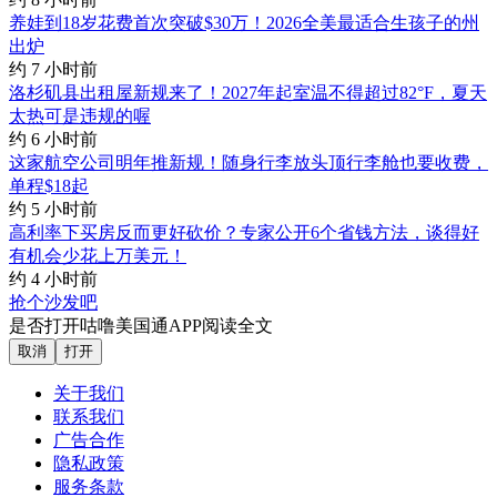
养娃到18岁花费首次突破$30万！2026全美最适合生孩子的州
出炉
约 7 小时前
洛杉矶县出租屋新规来了！2027年起室温不得超过82°F，夏天
太热可是违规的喔
约 6 小时前
这家航空公司明年推新规！随身行李放头顶行李舱也要收费，
单程$18起
约 5 小时前
高利率下买房反而更好砍价？专家公开6个省钱方法，谈得好
有机会少花上万美元！
约 4 小时前
抢个沙发吧
是否打开咕噜美国通APP阅读全文
取消
打开
关于我们
联系我们
广告合作
隐私政策
服务条款