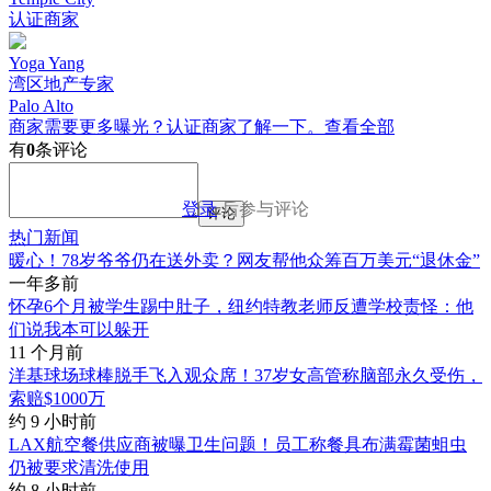
认证商家
Yoga Yang
湾区地产专家
Palo Alto
商家需要更多曝光？认证商家了解一下。
查看全部
有
0
条评论
登录
后参与评论
评论
热门新闻
暖心！78岁爷爷仍在送外卖？网友帮他众筹百万美元“退休金”
一年多前
怀孕6个月被学生踢中肚子，纽约特教老师反遭学校责怪：他
们说我本可以躲开
11 个月前
洋基球场球棒脱手飞入观众席！37岁女高管称脑部永久受伤，
索赔$1000万
约 9 小时前
LAX航空餐供应商被曝卫生问题！员工称餐具布满霉菌蛆虫
仍被要求清洗使用
约 8 小时前