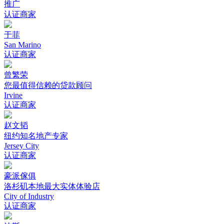
推广
认证商家
于菲
San Marino
认证商家
曾繁荣
您最值得信赖的贷款顾问
Irvine
认证商家
赵文韬
纽约知名地产专家
Jersey City
认证商家
豪派傢俱
洛杉矶本地最大实体体验店
City of Industry
认证商家