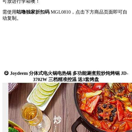
可放进行李箱噢！
需使用
咕噜独家折扣码
MGL0810
，点击下方商品页面即可自
动复制。
😋 Joydeem 分体式电火锅电热锅 多功能涮煮煎炒炖烤锅 JD-
3702W 三档精准控温 送3套烤盘