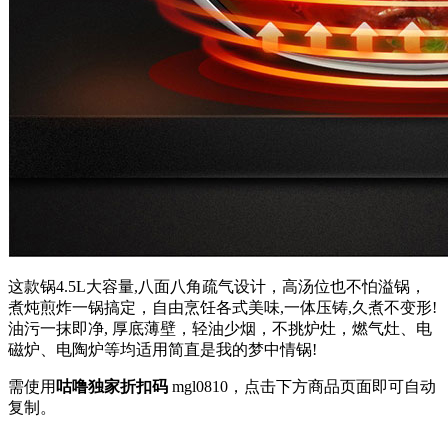
这款锅4.5L大容量,八面八角疏气设计，高汤位也不怕溢锅，
煮炖煎炸一锅搞定，自由烹饪各式美味,一体压铸,久煮不变形!
油污一抹即净, 厚底薄壁，轻油少烟，不挑炉灶，燃气灶、电
磁炉、电陶炉等均适用简直是我的梦中情锅!
需使用
咕噜独家折扣码
mgl0810
，点击下方商品页面即可自动
复制。