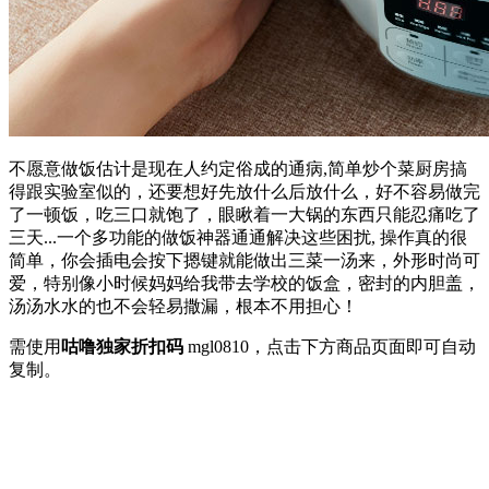
不愿意做饭估计是现在人约定俗成的通病,简单炒个菜厨房搞
得跟实验室似的，还要想好先放什么后放什么，好不容易做完
了一顿饭，吃三口就饱了，眼瞅着一大锅的东西只能忍痛吃了
三天...一个多功能的做饭神器通通解决这些困扰, 操作真的很
简单，你会插电会按下摁键就能做出三菜一汤来，外形时尚可
爱，特别像小时候妈妈给我带去学校的饭盒，密封的内胆盖，
汤汤水水的也不会轻易撒漏，根本不用担心！
需使用
咕噜独家折扣码
mgl0810
，点击下方商品页面即可自动
复制。