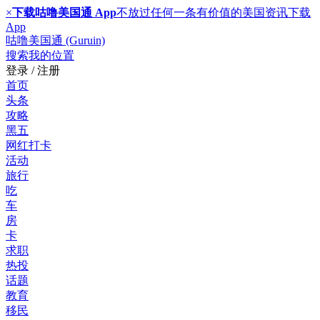
×
下载咕噜美国通 App
不放过任何一条有价值的美国资讯
下载
App
咕噜美国通 (Guruin)
搜索
我的位置
登录 / 注册
首页
头条
攻略
黑五
网红打卡
活动
旅行
吃
车
房
卡
求职
热投
话题
教育
移民