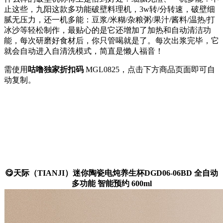
止这些，九阳这款多功能破壁料理机，3w转/分转速，破壁细
腻无压力，还一机多能：豆浆/米糊/杂粮粥/果汁/酱料/温热/打
冰沙等轻松制作，最贴心的是它还增加了加热和自动清洁功
能，每次研磨好食材后，你只管喝就是了。每次出浆完毕，它
就会自动进入自清洗模式，简直是懒人福音！
需使用
咕噜独家折扣码
MGL0825
，点击下方商品页面即可自
动复制。
😋天际（TIANJI）迷你陶瓷电炖养生杯DGD06-06BD 全自动
多功能 智能预约 600ml