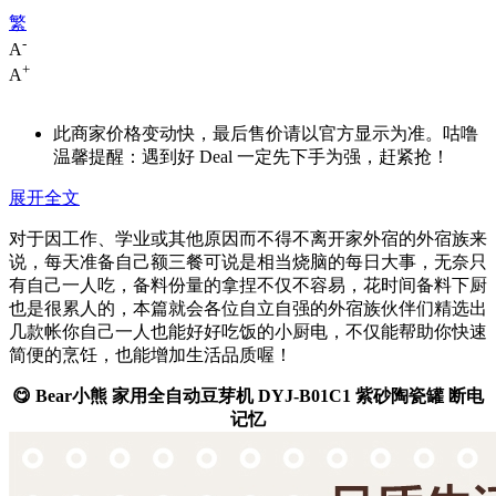
繁
-
A
+
A
此商家价格变动快，最后售价请以官方显示为准。咕噜
温馨提醒：遇到好 Deal 一定先下手为强，赶紧抢！
展开全文
对于因工作、学业或其他原因而不得不离开家外宿的外宿族来
说，每天准备自己额三餐可说是相当烧脑的每日大事，无奈只
有自己一人吃，备料份量的拿捏不仅不容易，花时间备料下厨
也是很累人的，本篇就会各位自立自强的外宿族伙伴们精选出
几款帐你自己一人也能好好吃饭的小厨电，不仅能帮助你快速
简便的烹饪，也能增加生活品质喔！
😋 Bear小熊 家用全自动豆芽机 DYJ-B01C1 紫砂陶瓷罐 断电
记忆