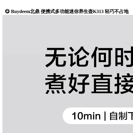
😋 Buydeem北鼎 便携式多功能迷你养生壶K313 轻巧不占地