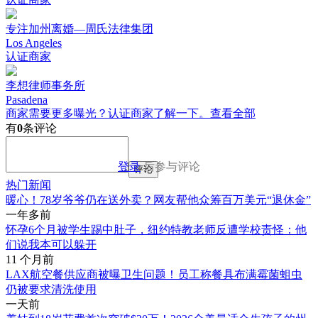
专注加州离婚—周氏法律集团
Los Angeles
认证商家
李想律师事务所
Pasadena
商家需要更多曝光？认证商家了解一下。
查看全部
有
0
条评论
登录
后参与评论
评论
热门新闻
暖心！78岁爷爷仍在送外卖？网友帮他众筹百万美元“退休金”
一年多前
怀孕6个月被学生踢中肚子，纽约特教老师反遭学校责怪：他
们说我本可以躲开
11 个月前
LAX航空餐供应商被曝卫生问题！员工称餐具布满霉菌蛆虫
仍被要求清洗使用
一天前