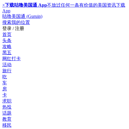
×
下载咕噜美国通 App
不放过任何一条有价值的美国资讯
下载
App
咕噜美国通 (Guruin)
搜索
我的位置
登录 / 注册
首页
头条
攻略
黑五
网红打卡
活动
旅行
吃
车
房
卡
求职
热投
话题
教育
移民