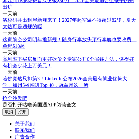
养娃到18岁花费首次突破$30万！2026全美最适合生孩子的州
出炉
一天前
洛杉矶县出租屋新规来了！2027年起室温不得超过82°F，夏天
太热可是违规的喔
一天前
这家航空公司明年推新规！随身行李放头顶行李舱也要收费，
单程$18起
一天前
高利率下买房反而更好砍价？专家公开6个省钱方法，谈得好
有机会少花上万美元！
一天前
哈佛竟然只排第3！LinkedIn公布2026全美最有就业优势大
学，加州5校闯进Top 40，冠军是这一所
一天前
抢个沙发吧
是否打开咕噜美国通APP阅读全文
取消
打开
关于我们
联系我们
广告合作