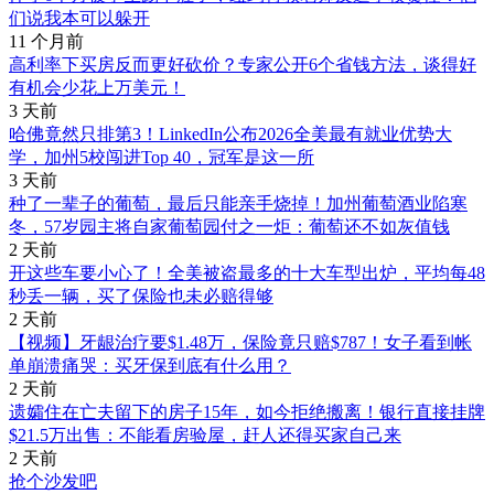
们说我本可以躲开
11 个月前
高利率下买房反而更好砍价？专家公开6个省钱方法，谈得好
有机会少花上万美元！
3 天前
哈佛竟然只排第3！LinkedIn公布2026全美最有就业优势大
学，加州5校闯进Top 40，冠军是这一所
3 天前
种了一辈子的葡萄，最后只能亲手烧掉！加州葡萄酒业陷寒
冬，57岁园主将自家葡萄园付之一炬：葡萄还不如灰值钱
2 天前
开这些车要小心了！全美被盗最多的十大车型出炉，平均每48
秒丢一辆，买了保险也未必赔得够
2 天前
【视频】牙龈治疗要$1.48万，保险竟只赔$787！女子看到帐
单崩溃痛哭：买牙保到底有什么用？
2 天前
遗孀住在亡夫留下的房子15年，如今拒绝搬离！银行直接挂牌
$21.5万出售：不能看房验屋，赶人还得买家自己来
2 天前
抢个沙发吧