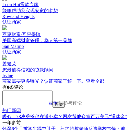
Leon Hui贷款专家
能够帮助您实现安家的梦想
Rowland Heights
认证商家
互惠財富‧互惠保險
美国高端财富管理，华人第一品牌
San Marino
认证商家
曾繁荣
您最值得信赖的贷款顾问
Irvine
商家需要更多曝光？认证商家了解一下。
查看全部
有
0
条评论
登录
后参与评论
评论
热门新闻
暖心！78岁爷爷仍在送外卖？网友帮他众筹百万美元“退休金”
一年多前
怀孕6个月被学生踢中肚子，纽约特教老师反遭学校责怪：他