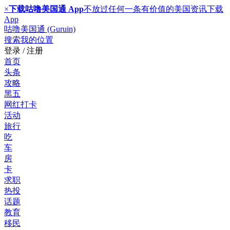
×
下载咕噜美国通 App
不放过任何一条有价值的美国资讯
下载
App
咕噜美国通 (Guruin)
搜索
我的位置
登录 / 注册
首页
头条
攻略
黑五
网红打卡
活动
旅行
吃
车
房
卡
求职
热投
话题
教育
移民