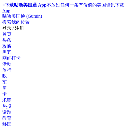
×
下载咕噜美国通 App
不放过任何一条有价值的美国资讯
下载
App
咕噜美国通 (Guruin)
搜索
我的位置
登录 / 注册
首页
头条
攻略
黑五
网红打卡
活动
旅行
吃
车
房
卡
求职
热投
话题
教育
移民