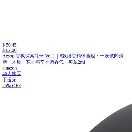
$ 50.45
$ 62.00
Aesop 香氛探索礼盒 Vol.1｜6款淡香精体验组・一次试闻清
新、木质、花香与辛香调香气・每瓶2ml
amazon
46人购买
手慢无
25% OFF