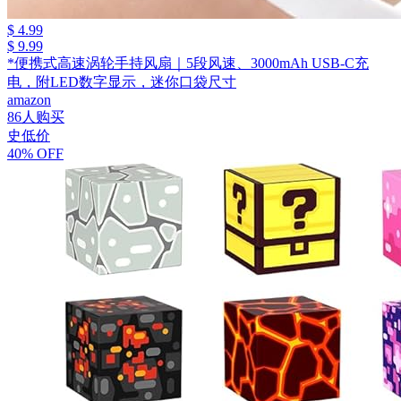
$ 4.99
$ 9.99
*便携式高速涡轮手持风扇｜5段风速、3000mAh USB-C充
电，附LED数字显示，迷你口袋尺寸
amazon
86人购买
史低价
40% OFF