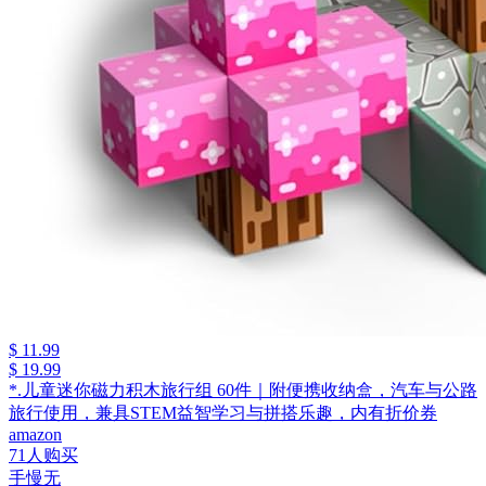
$ 11.99
$ 19.99
*.儿童迷你磁力积木旅行组 60件｜附便携收纳盒，汽车与公路
旅行使用，兼具STEM益智学习与拼搭乐趣，内有折价券
amazon
71人购买
手慢无