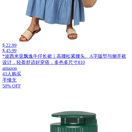
$ 22.99
$ 45.99
*波西米亚飘逸牛仔长裙｜高腰松紧腰头、A字版型与侧开衩
设计，轻盈舒适好穿搭，多色多尺寸810
amazon
43人购买
手慢无
50% OFF