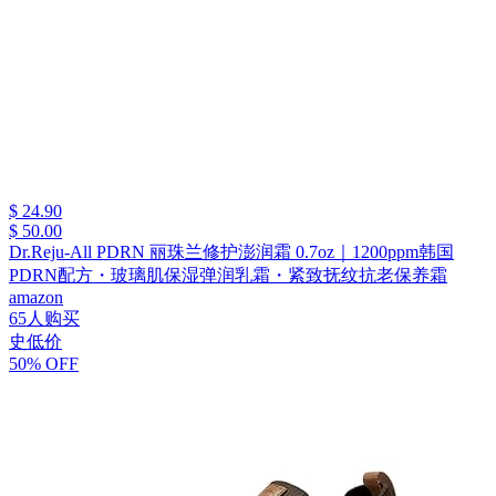
$ 24.90
$ 50.00
Dr.Reju-All PDRN 丽珠兰修护澎润霜 0.7oz｜1200ppm韩国
PDRN配方・玻璃肌保湿弹润乳霜・紧致抚纹抗老保养霜
amazon
65人购买
史低价
50% OFF