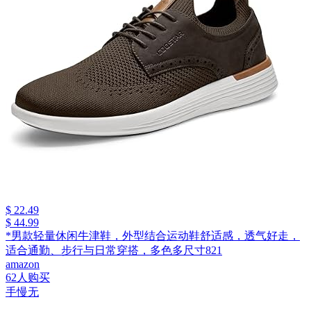
$ 22.49
$ 44.99
*男款轻量休闲牛津鞋，外型结合运动鞋舒适感，透气好走，
适合通勤、步行与日常穿搭，多色多尺寸821
amazon
62人购买
手慢无