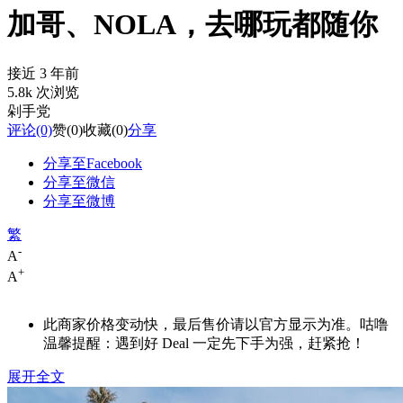
加哥、NOLA，去哪玩都随你
接近 3 年前
5.8k 次浏览
剁手党
评论
(0)
赞
(0)
收藏
(0)
分享
分享至Facebook
分享至微信
分享至微博
繁
-
A
+
A
此商家价格变动快，最后售价请以官方显示为准。咕噜
温馨提醒：遇到好 Deal 一定先下手为强，赶紧抢！
展开全文