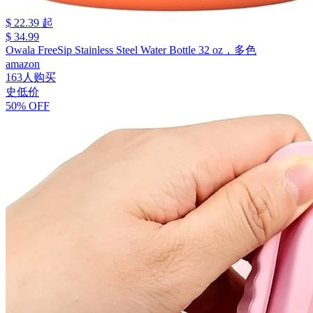
$ 22.39 起
$ 34.99
Owala FreeSip Stainless Steel Water Bottle 32 oz，多色
amazon
163人购买
史低价
50% OFF