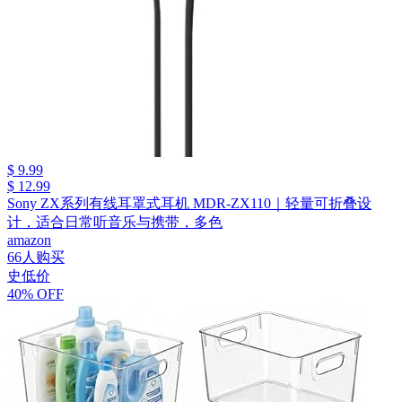
$ 9.99
$ 12.99
Sony ZX系列有线耳罩式耳机 MDR-ZX110｜轻量可折叠设
计，适合日常听音乐与携带，多色
amazon
66人购买
史低价
40% OFF