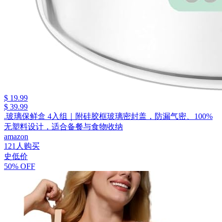
$ 19.99
$ 39.99
.玻璃保鲜盒 4入组｜附硅胶框玻璃密封盖，防漏气密、100%
无塑料设计，适合备餐与食物收纳
amazon
121人购买
史低价
50% OFF