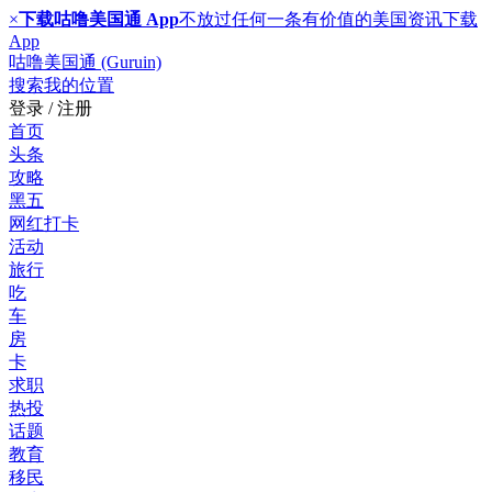
×
下载咕噜美国通 App
不放过任何一条有价值的美国资讯
下载
App
咕噜美国通 (Guruin)
搜索
我的位置
登录 / 注册
首页
头条
攻略
黑五
网红打卡
活动
旅行
吃
车
房
卡
求职
热投
话题
教育
移民