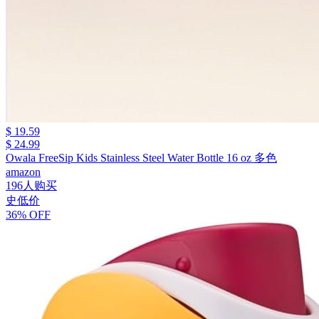
$ 19.59
$ 24.99
Owala FreeSip Kids Stainless Steel Water Bottle 16 oz 多色
amazon
196人购买
史低价
36% OFF