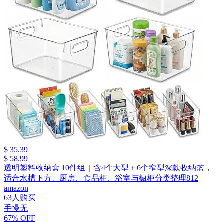
$ 35.39
$ 58.99
透明塑料收纳盒 10件组｜含4个大型＋6个窄型深款收纳篮，
适合水槽下方、厨房、食品柜、浴室与橱柜分类整理812
amazon
63人购买
手慢无
67% OFF