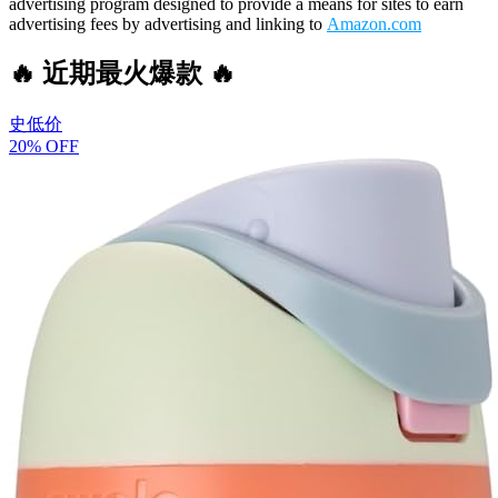
advertising program designed to provide a means for sites to earn
advertising fees by advertising and linking to
Amazon.com
🔥 近期最火爆款 🔥
史低价
20% OFF