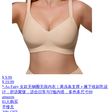
$ 9.99
$ 19.99
*.As Fairy 女款无钢圈无痕内衣｜果冻条支撑＋腋下收副乳设
计，舒适聚拢，适合日常与T恤内搭，多色多尺寸89
amazon
81人购买
手慢无
20% OFF