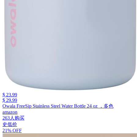
$ 23.99
$ 29.99
Owala FreeSip Stainless Steel Water Bottle 24 oz ，多色
amazon
263人购买
史低价
21% OFF