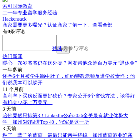
索引国际教育
二十年专业留学服务经验
Hackensack
商家需要更多曝光？认证商家了解一下。
查看全部
有
0
条评论
登录
后参与评论
评论
热门新闻
暖心！78岁爷爷仍在送外卖？网友帮他众筹百万美元“退休金”
一年多前
怀孕6个月被学生踢中肚子，纽约特教老师反遭学校责怪：他
们说我本可以躲开
11 个月前
高利率下买房反而更好砍价？专家公开6个省钱方法，谈得好
有机会少花上万美元！
3 天前
哈佛竟然只排第3！LinkedIn公布2026全美最有就业优势大
学，加州5校闯进Top 40，冠军是这一所
3 天前
种了一辈子的葡萄，最后只能亲手烧掉！加州葡萄酒业陷寒