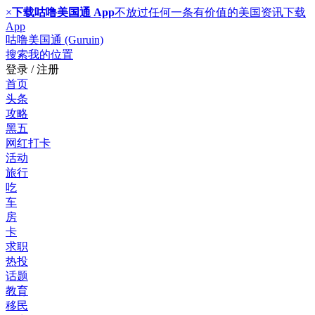
×
下载咕噜美国通 App
不放过任何一条有价值的美国资讯
下载
App
咕噜美国通 (Guruin)
搜索
我的位置
登录 / 注册
首页
头条
攻略
黑五
网红打卡
活动
旅行
吃
车
房
卡
求职
热投
话题
教育
移民