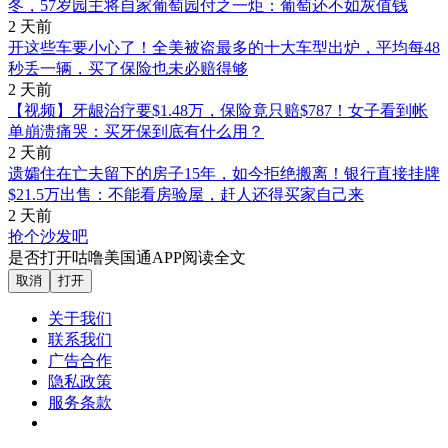
冬，57岁园主将自家葡萄园付之一炬：葡萄还不如灰值钱
2 天前
开这些车要小心了！全美被盗最多的十大车型出炉，平均每48
秒丢一辆，买了保险也未必赔得够
2 天前
【视频】牙龈治疗要$1.48万，保险竟只赔$787！女子看到帐
单崩溃痛哭：买牙保到底有什么用？
2 天前
遗孀住在亡夫留下的房子15年，如今拒绝搬离！银行直接挂牌
$21.5万出售：不能看房验屋，赶人还得买家自己来
2 天前
抢个沙发吧
是否打开咕噜美国通APP阅读全文
取消
打开
关于我们
联系我们
广告合作
隐私政策
服务条款