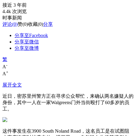
接近 3 年前
4.4k 次浏览
时事新闻
评论
(0)
赞
(0)
收藏
(0)
分享
分享至Facebook
分享至微信
分享至微博
繁
-
A
+
A
展开全文
近日，密苏里州警方正在寻求公众帮忙，来确认两名嫌疑人的
身份，其中一人在一家Walgreens门外当街殴打了60多岁的员
工。
这件事发生在3900 South Noland Road，这名员工是在试图阻