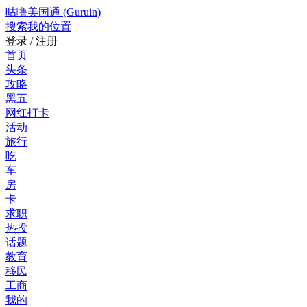
咕噜美国通 (Guruin)
搜索
我的位置
登录 / 注册
首页
头条
攻略
黑五
网红打卡
活动
旅行
吃
车
房
卡
求职
热投
话题
教育
移民
工商
我的