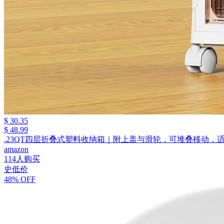
$ 30.35
$ 48.99
.23QT四层折叠式塑料收纳箱｜附上盖与滑轮，可堆叠移动，
amazon
114人购买
史低价
48% OFF