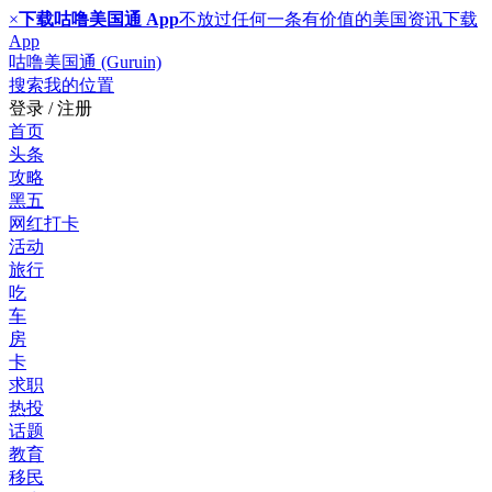
×
下载咕噜美国通 App
不放过任何一条有价值的美国资讯
下载
App
咕噜美国通 (Guruin)
搜索
我的位置
登录 / 注册
首页
头条
攻略
黑五
网红打卡
活动
旅行
吃
车
房
卡
求职
热投
话题
教育
移民