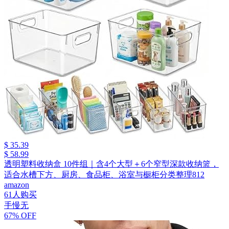
$ 35.39
$ 58.99
透明塑料收纳盒 10件组｜含4个大型＋6个窄型深款收纳篮，
适合水槽下方、厨房、食品柜、浴室与橱柜分类整理812
amazon
61人购买
手慢无
67% OFF