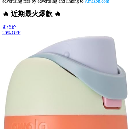
advertising fees by advertising and linking to
Amazon.com
🔥 近期最火爆款 🔥
史低价
20% OFF