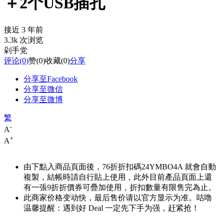
＋2个USB插孔
接近 3 年前
3.3k 次浏览
剁手党
评论
(0)
赞
(0)
收藏
(0)
分享
分享至Facebook
分享至微信
分享至微博
繁
-
A
+
A
由下點入商品頁面後，76折折扣碼
24YMBO4A
就會自動
複製，結帳時請自行貼上使用，此外目前產品頁面上還
有一張9折折價券可疊加使用，折扣數量有限售完為止。
此商家价格变动快，最后售价请以官方显示为准。咕噜
温馨提醒：遇到好 Deal 一定先下手为强，赶紧抢！