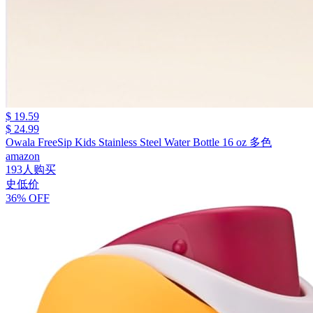
$ 19.59
$ 24.99
Owala FreeSip Kids Stainless Steel Water Bottle 16 oz 多色
amazon
193人购买
史低价
36% OFF