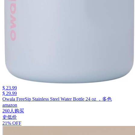
$ 23.99
$ 29.99
Owala FreeSip Stainless Steel Water Bottle 24 oz ，多色
amazon
260人购买
史低价
21% OFF