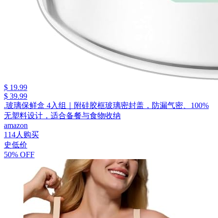
$ 19.99
$ 39.99
.玻璃保鲜盒 4入组｜附硅胶框玻璃密封盖，防漏气密、100%
无塑料设计，适合备餐与食物收纳
amazon
114人购买
史低价
50% OFF