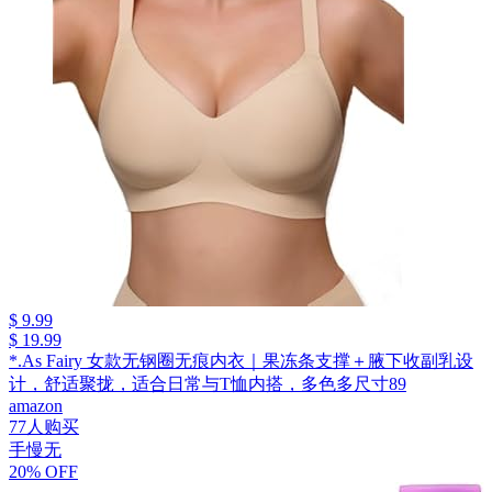
$ 9.99
$ 19.99
*.As Fairy 女款无钢圈无痕内衣｜果冻条支撑＋腋下收副乳设
计，舒适聚拢，适合日常与T恤内搭，多色多尺寸89
amazon
77人购买
手慢无
20% OFF