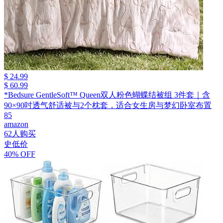
$ 24.99
$ 60.99
*Bedsure GentleSoft™ Queen双人粉色蝴蝶结被组 3件套｜含
90×90吋透气舒适被与2个枕套，适合女生房与梦幻卧室布置
85
amazon
62人购买
史低价
40% OFF