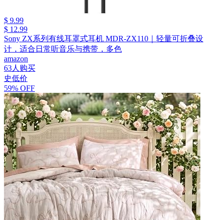
$ 9.99
$ 12.99
Sony ZX系列有线耳罩式耳机 MDR-ZX110｜轻量可折叠设
计，适合日常听音乐与携带，多色
amazon
63人购买
史低价
59% OFF