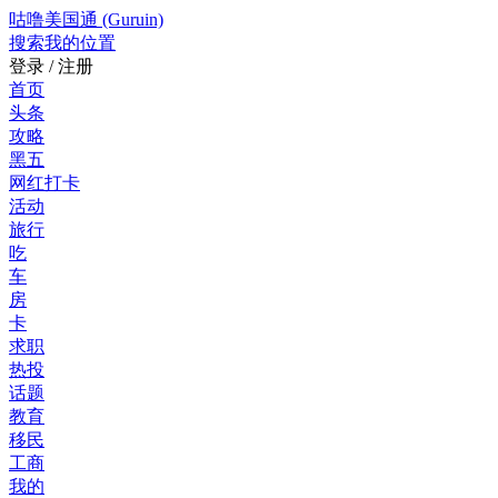
咕噜美国通 (Guruin)
搜索
我的位置
登录 / 注册
首页
头条
攻略
黑五
网红打卡
活动
旅行
吃
车
房
卡
求职
热投
话题
教育
移民
工商
我的