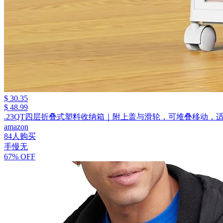
$ 30.35
$ 48.99
.23QT四层折叠式塑料收纳箱｜附上盖与滑轮，可堆叠移动，
amazon
84人购买
手慢无
67% OFF