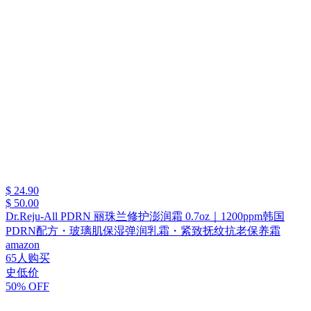
$ 24.90
$ 50.00
Dr.Reju-All PDRN 丽珠兰修护澎润霜 0.7oz｜1200ppm韩国
PDRN配方・玻璃肌保湿弹润乳霜・紧致抚纹抗老保养霜
amazon
65人购买
史低价
50% OFF