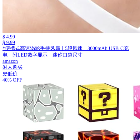
$ 4.99
$ 9.99
*便携式高速涡轮手持风扇｜5段风速、3000mAh USB-C充
电，附LED数字显示，迷你口袋尺寸
amazon
84人购买
史低价
40% OFF