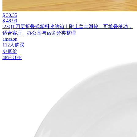
$ 30.35
$ 48.99
.23QT四层折叠式塑料收纳箱｜附上盖与滑轮，可堆叠移动，
适合客厅、办公室与宿舍分类整理
amazon
112人购买
史低价
48% OFF