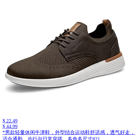
$ 22.49
$ 44.99
*男款轻量休闲牛津鞋，外型结合运动鞋舒适感，透气好走，
适合通勤、步行与日常穿搭，多色多尺寸821