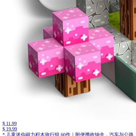
$ 11.99
$ 19.99
*.儿童迷你磁力积木旅行组 60件｜附便携收纳盒，汽车与公路