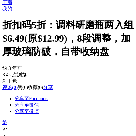
工商
我的
折扣码5折：调料研磨瓶两入组
$6.49(原$12.99)，8段调整，加
厚玻璃防破，自带收纳盘
约 3 年前
3.4k 次浏览
剁手党
评论
(0)
赞
(0)
收藏
(0)
分享
分享至Facebook
分享至微信
分享至微博
繁
-
A
+