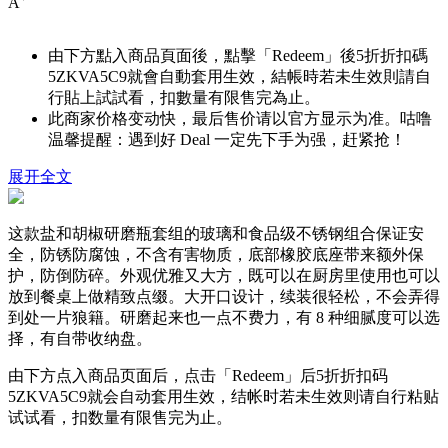
A
由下方點入商品頁面後，點擊「Redeem」後5折折扣碼
5ZKVA5C9
就會自動套用生效，結帳時若未生效則請自
行貼上試試看，扣數量有限售完為止。
此商家价格变动快，最后售价请以官方显示为准。咕噜
温馨提醒：遇到好 Deal 一定先下手为强，赶紧抢！
展开全文
这款盐和胡椒研磨瓶套组的玻璃和食品级不锈钢组合保证安
全，防锈防腐蚀，不含有害物质，底部橡胶底座带来额外保
护，防倒防碎。外观优雅又大方，既可以在厨房里使用也可以
放到餐桌上做精致点缀。大开口设计，续装很轻松，不会弄得
到处一片狼籍。研磨起来也一点不费力，有 8 种细腻度可以选
择，有自带收纳盘。
由下方点入商品页面后，点击「Redeem」后5折折扣码
5ZKVA5C9
就会自动套用生效，结帐时若未生效则请自行粘贴
试试看，扣数量有限售完为止。