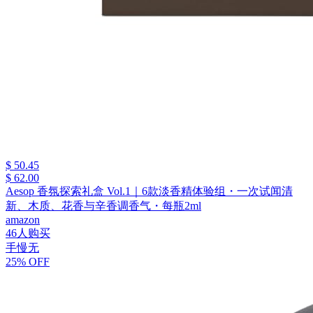
$ 50.45
$ 62.00
Aesop 香氛探索礼盒 Vol.1｜6款淡香精体验组・一次试闻清
新、木质、花香与辛香调香气・每瓶2ml
amazon
46人购买
手慢无
25% OFF