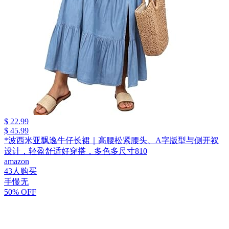
$ 22.99
$ 45.99
*波西米亚飘逸牛仔长裙｜高腰松紧腰头、A字版型与侧开衩
设计，轻盈舒适好穿搭，多色多尺寸810
amazon
43人购买
手慢无
50% OFF