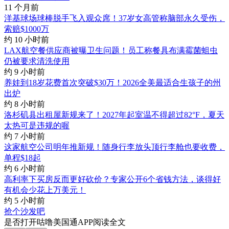
11 个月前
洋基球场球棒脱手飞入观众席！37岁女高管称脑部永久受伤，
索赔$1000万
约 10 小时前
LAX航空餐供应商被曝卫生问题！员工称餐具布满霉菌蛆虫
仍被要求清洗使用
约 9 小时前
养娃到18岁花费首次突破$30万！2026全美最适合生孩子的州
出炉
约 8 小时前
洛杉矶县出租屋新规来了！2027年起室温不得超过82°F，夏天
太热可是违规的喔
约 7 小时前
这家航空公司明年推新规！随身行李放头顶行李舱也要收费，
单程$18起
约 6 小时前
高利率下买房反而更好砍价？专家公开6个省钱方法，谈得好
有机会少花上万美元！
约 5 小时前
抢个沙发吧
是否打开咕噜美国通APP阅读全文