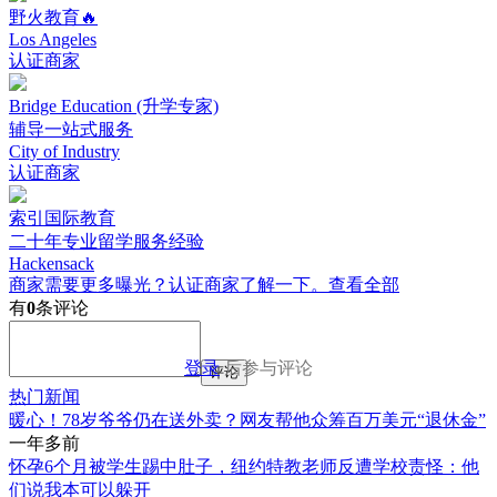
野火教育🔥
Los Angeles
认证商家
Bridge Education (升学专家)
辅导一站式服务
City of Industry
认证商家
索引国际教育
二十年专业留学服务经验
Hackensack
商家需要更多曝光？认证商家了解一下。
查看全部
有
0
条评论
登录
后参与评论
评论
热门新闻
暖心！78岁爷爷仍在送外卖？网友帮他众筹百万美元“退休金”
一年多前
怀孕6个月被学生踢中肚子，纽约特教老师反遭学校责怪：他
们说我本可以躲开