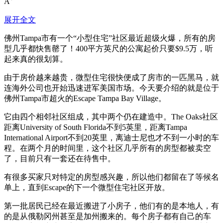
A
展开全文
佛州Tampa市有一个“小型住宅”社区最近超级火爆，所有的房
型几乎都快售罄了！400平方英尺的公寓起价只要$9.5万，听
起来真的很划算。
由于房价越来越贵，微型住宅很快便成了房市的一匹黑马，就
连海外公司也开始迅速进军美国市场。今天要介绍的就是位于
佛州Tampa市超火的Escape Tampa Bay Village。
它由四个相邻社区组成，其中两个仍在建造中。The Oaks社区
距离University of South Florida不到5英里，距离Tampa
International Airport不到20英里，离迪士尼也才不到一小时的车
程。在两个月的时间里，这个社区几乎所有的房型都被卖空
了，目前只有一套还在待售中。
有很多买家只对特定的房型感兴趣，所以他们都留在了等候名
单上，直到Escape的下一个微型住宅社区开放。
第一批居民已经在最近搬进了小房子，他们有的是本地人，有
的是从俄勒冈州甚至是加州搬来的。每个房子都有自己的车