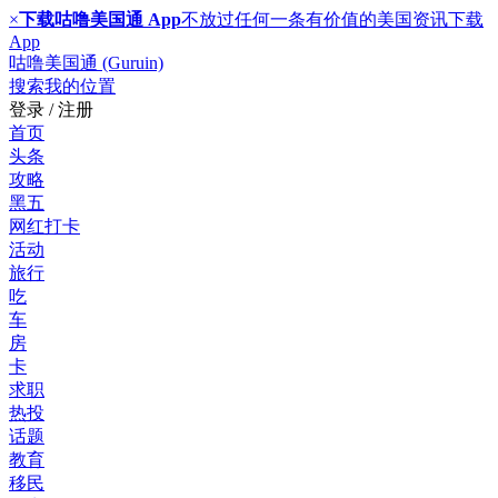
×
下载咕噜美国通 App
不放过任何一条有价值的美国资讯
下载
App
咕噜美国通 (Guruin)
搜索
我的位置
登录 / 注册
首页
头条
攻略
黑五
网红打卡
活动
旅行
吃
车
房
卡
求职
热投
话题
教育
移民